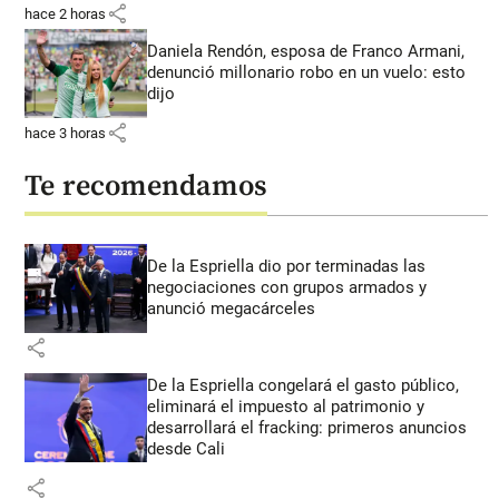
share
hace 2 horas
Daniela Rendón, esposa de Franco Armani,
denunció millonario robo en un vuelo: esto
dijo
share
hace 3 horas
Te recomendamos
De la Espriella dio por terminadas las
negociaciones con grupos armados y
anunció megacárceles
share
De la Espriella congelará el gasto público,
eliminará el impuesto al patrimonio y
desarrollará el fracking: primeros anuncios
desde Cali
share