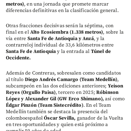
metros)
, en una jornada que promete marcar
diferencias definitivas en la clasificación general.
Otras fracciones decisivas serán la séptima, con
final en el
Alto Ecosiembra (1.338 metros)
, sobre la
vía entre
Santa Fe de Antioquia y Anzá
, y la
contrarreloj individual de 33,6 kilómetros entre
Santa Fe de Antioquia
y la entrada al
Túnel de
Occidente.
Además de Contreras, sobresalen como candidatos
al título
Diego Andrés Camargo (Team Medellín)
,
subcampeón en las dos ediciones anteriores;
Yeison
Reyes (Orgullo Paisa)
, tercero en 2025;
Róbinson
López y Alexander Gil (GW Erco Shimano),
así como
Édgar Pinzón (Team Sistecrédito)
. En el Team
Medellín también se destaca la presencia del
colomboespañol
Óscar Sevilla,
ganador de la Vuelta
en tres oportunidades y quien está próximo a
cumplir 50 años de edad.