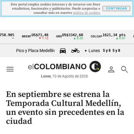
Este portal emplea cookies internas y de terceros con fines
estadísticos, funcionales y publicitarios. Puede aceptarlas o
CONTINUAR
consultar más en nuestra
politica de cookies
05
US$73,48
US$3342,60
1621,34 pts
BRENT
ORO
COLCAP
USD/CO
Cintillo
—
▼ 1.12
▲ 8.20
▲ 0.67
de
Pico y Placa Medellín
Lunes
5 y 8
5 y 8
indicadores
económicos
menu
person
search
Colombia
Lunes
, 10 de Agosto de 2026
En septiembre se estrena la
Temporada Cultural Medellín,
un evento sin precedentes en la
ciudad