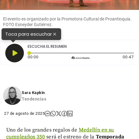
El evento es organizado por la Promotora Cultural de Proantioquia.
FOTO
Esneyder Gutiérrez.
×
Toca para escuchar
ESCUCHA EL RESUMEN
Tiempo transcurrido: 0 segundos
Du
00:00
00:47
Sara Kapkin
Tendencias
27 de agosto de 2025
Uno de los grandes regalos de
Medellín en su
cumpleaños 350
será el estreno de la
Temporada