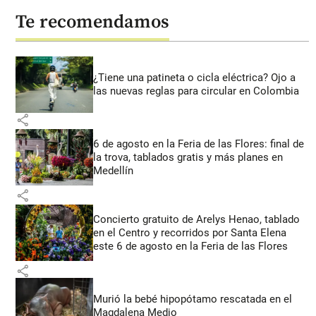
Te recomendamos
¿Tiene una patineta o cicla eléctrica? Ojo a
las nuevas reglas para circular en Colombia
share
6 de agosto en la Feria de las Flores: final de
la trova, tablados gratis y más planes en
Medellín
share
Concierto gratuito de Arelys Henao, tablado
en el Centro y recorridos por Santa Elena
este 6 de agosto en la Feria de las Flores
share
Murió la bebé hipopótamo rescatada en el
Magdalena Medio