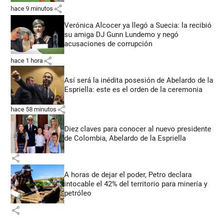
share
hace 9 minutos
Verónica Alcocer ya llegó a Suecia: la recibió
su amiga DJ Gunn Lundemo y negó
acusaciones de corrupción
share
hace 1 hora
Así será la inédita posesión de Abelardo de la
Espriella: este es el orden de la ceremonia
share
hace 58 minutos
Diez claves para conocer al nuevo presidente
de Colombia, Abelardo de la Espriella
share
A horas de dejar el poder, Petro declara
intocable el 42% del territorio para minería y
petróleo
share