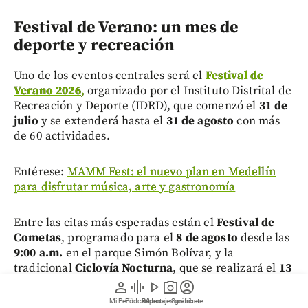
Festival de Verano: un mes de
deporte y recreación
Uno de los eventos centrales será el
Festival de
Verano 2026
,
organizado por el Instituto Distrital de
Recreación y Deporte (IDRD), que comenzó el
31 de
julio
y se extenderá hasta el
31 de agosto
con más
de 60 actividades.
Entérese:
MAMM Fest: el nuevo plan en Medellín
para disfrutar música, arte y gastronomía
Entre las citas más esperadas están el
Festival de
Cometas
, programado para el
8 de agosto
desde las
9:00 a.m.
en el parque Simón Bolívar, y la
tradicional
Ciclovía Nocturna
, que se realizará el
13
de agosto
a partir de las
6:00 p.m.
person
graphic_eq
play_arrow
photo_camera
account_circle
Mi Perfil
Pódcast
Reportajes gráficos
Videos
Suscríbete