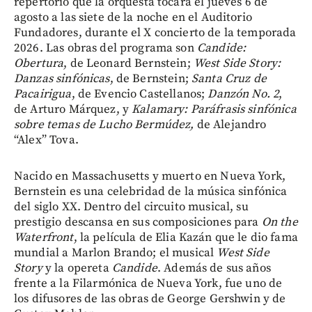
repertorio que la orquesta tocará el jueves 6 de
agosto a las siete de la noche en el Auditorio
Fundadores, durante el X concierto de la temporada
2026. Las obras del programa son
Candide:
Obertura
, de Leonard Bernstein;
West Side Story:
Danzas sinfónicas
, de Bernstein;
Santa Cruz de
Pacairigua
, de Evencio Castellanos;
Danzón No. 2
,
de Arturo Márquez, y
Kalamary: Paráfrasis sinfónica
sobre temas de Lucho Bermúdez,
de Alejandro
“Alex” Tova.
Nacido en Massachusetts y muerto en Nueva York,
Bernstein es una celebridad de la música sinfónica
del siglo XX. Dentro del circuito musical, su
prestigio descansa en sus composiciones para
On the
Waterfront
, la película de Elia Kazán que le dio fama
mundial a Marlon Brando; el musical
West Side
Story
y la opereta
Candide
. Además de sus años
frente a la Filarmónica de Nueva York, fue uno de
los difusores de las obras de George Gershwin y de