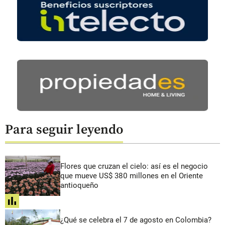
Para seguir leyendo
Flores que cruzan el cielo: así es el negocio
que mueve US$ 380 millones en el Oriente
antioqueño
share
¿Qué se celebra el 7 de agosto en Colombia?