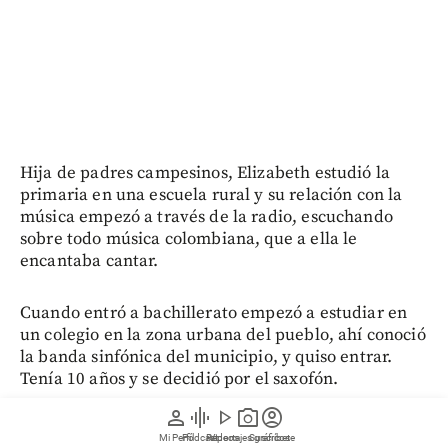
Hija de padres campesinos, Elizabeth estudió la
primaria en una escuela rural y su relación con la
música empezó a través de la radio, escuchando
sobre todo música colombiana, que a ella le
encantaba cantar.
Cuando entró a bachillerato empezó a estudiar en
un colegio en la zona urbana del pueblo, ahí conoció
la banda sinfónica del municipio, y quiso entrar.
Tenía 10 años y se decidió por el saxofón.
person
graphic_eq
play_arrow
photo_camera
account_circle
–Me enamoré profundamente de lo que se siente
Mi Perfil
Pódcast
Reportajes gráficos
Videos
Suscríbete