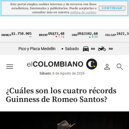
Este portal emplea cookies internas y de terceros con fines
estadísticos, funcionales y publicitarios. Puede aceptarlas o
CONTINUAR
consultar más en nuestra
politica de cookies
$1.750.905
US$73,48
US$3342,60
1621,34 pt
LV
BRENT
ORO
COLCAP
Cintillo
—
▼ 1.12
▲ 8.20
▲ 0.
de
Pico y Placa Medellín
Sabado
no
no
indicadores
económicos
menu
person
search
Colombia
Sábado
, 8 de Agosto de 2026
¿Cuáles son los cuatro récords
Guinness de Romeo Santos?