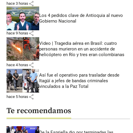
share
hace 3 horas
Los 4 pedidos clave de Antioquia al nuevo
Gobierno Nacional
share
hace 9 horas
Video | Tragedia aérea en Brasil: cuatro
personas murieron en un accidente de
helicóptero en Río y tres eran colombianas
share
hace 4 horas
Así fue el operativo para trasladar desde
Itagüí a jefes de bandas criminales
vinculados a la Paz Total
share
hace 5 horas
Te recomendamos
De la Espriella dio por terminadas las