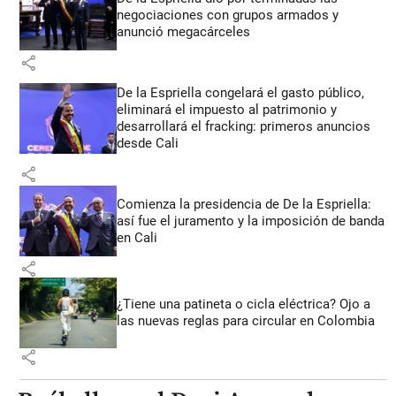
negociaciones con grupos armados y
anunció megacárceles
share
De la Espriella congelará el gasto público,
eliminará el impuesto al patrimonio y
desarrollará el fracking: primeros anuncios
desde Cali
share
Comienza la presidencia de De la Espriella:
así fue el juramento y la imposición de banda
en Cali
share
¿Tiene una patineta o cicla eléctrica? Ojo a
las nuevas reglas para circular en Colombia
share