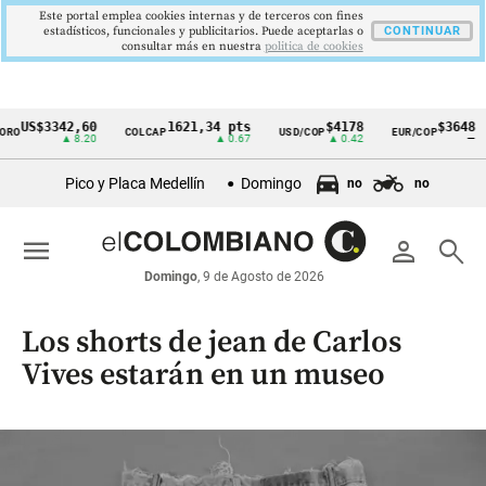
Este portal emplea cookies internas y de terceros con fines
estadísticos, funcionales y publicitarios. Puede aceptarlas o
CONTINUAR
consultar más en nuestra
politica de cookies
S$3342,60
1621,34 pts
$4178
$3648
COLCAP
USD/COP
EUR/COP
DE
Cintillo
▲ 8.20
▲ 0.67
▲ 0.42
—
de
Pico y Placa Medellín
Domingo
no
no
indicadores
económicos
menu
person
search
Colombia
Domingo
, 9 de Agosto de 2026
Los shorts de jean de Carlos
Vives estarán en un museo