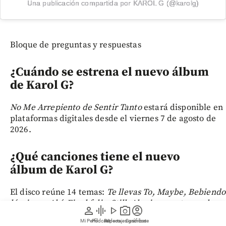
Una publicación compartida por KAROL G (@karolg)
Bloque de preguntas y respuestas
¿Cuándo se estrena el nuevo álbum
de Karol G?
No Me Arrepiento de Sentir Tanto
estará disponible en
plataformas digitales desde el viernes 7 de agosto de
2026.
¿Qué canciones tiene el nuevo
álbum de Karol G?
El disco reúne 14 temas:
Te llevas To, Maybe, Bebiendo
lágrimas, Ahí, Final feliz, Still, Alguien que te amaba,
person
graphic_eq
play_arrow
photo_camera
account_circle
Matadora, For U My Love, Si lo ven, Bby Wow, ¿Con
Mi Perfil
Pódcast
Reportajes gráficos
Videos
Suscríbete
quién andará?, Eclipse
y
Después de ti
.