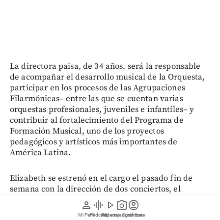
La directora paisa, de 34 años, será la responsable
de acompañar el desarrollo musical de la Orquesta,
participar en los procesos de las Agrupaciones
Filarmónicas– entre las que se cuentan varias
orquestas profesionales, juveniles e infantiles– y
contribuir al fortalecimiento del Programa de
Formación Musical, uno de los proyectos
pedagógicos y artísticos más importantes de
América Latina.
Elizabeth se estrenó en el cargo el pasado fin de
semana con la dirección de dos conciertos, el
viernes 31 de julio y el sábado 1 de agosto, en el
person
graphic_eq
play_arrow
photo_camera
account_circle
Auditorio León de Greiff, de la Universidad Nacional
Mi Perfil
Pódcast
Reportajes gráficos
Videos
Suscríbete