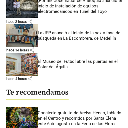
¡Por fin! Gobernador de Antioquia anunció el
inicio de instalación de equipos
electromecánicos en Túnel del Toyo
share
hace 3 horas
La JEP anunció el inicio de la sexta fase de
búsqueda en La Escombrera, de Medellín
share
hace 14 horas
El Museo del Fútbol abre las puertas en el
Solar del Águila
share
hace 4 horas
Te recomendamos
Concierto gratuito de Arelys Henao, tablado
en el Centro y recorridos por Santa Elena
este 6 de agosto en la Feria de las Flores