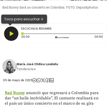
Bad Bunny dará un concierto en Colombia. FOTO: Depositphotos
×
Toca para escuchar
ESCUCHA EL RESUMEN
Tiempo transcurrido: 0 segundos
Du
00:00
00:50
María José Chitiva Londoño
Tendencias
05 de mayo de 2025
Bad Bunny
anunció que regresará a Colombia para
dar “un baile inolvidable”. El cantante realizará en
el país un único concierto en el marco de su gira