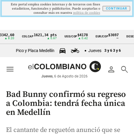
Este portal emplea cookies internas y de terceros con fines
estadísticos, funcionales y publicitarios. Puede aceptarlas o
CONTINUAR
consultar más en nuestra
politica de cookies
,60
1621,34 pts
$4178
$3697
COLCAP
USD/COP
EUR/COP
DESEMPLE
Cintillo
.20
▲ 0.67
▲ 0.42
—
de
Pico y Placa Medellín
Jueves
3 y 6
3 y 6
indicadores
económicos
menu
person
search
Colombia
Jueves
, 6 de Agosto de 2026
Bad Bunny confirmó su regreso
a Colombia: tendrá fecha única
en Medellín
El cantante de reguetón anunció que se