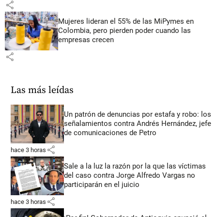
share
Mujeres lideran el 55% de las MiPymes en
Colombia, pero pierden poder cuando las
empresas crecen
share
Las más leídas
Un patrón de denuncias por estafa y robo: los
señalamientos contra Andrés Hernández, jefe
de comunicaciones de Petro
share
hace 3 horas
Sale a la luz la razón por la que las víctimas
del caso contra Jorge Alfredo Vargas no
participarán en el juicio
share
hace 3 horas