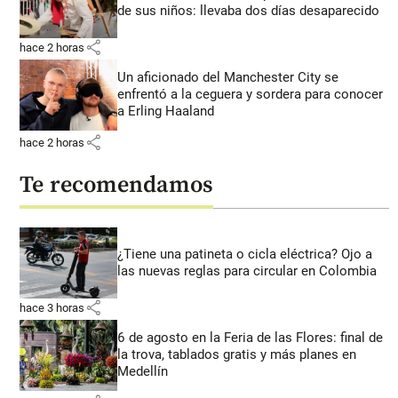
de sus niños: llevaba dos días desaparecido
share
hace 2 horas
Un aficionado del Manchester City se
enfrentó a la ceguera y sordera para conocer
a Erling Haaland
share
hace 2 horas
Te recomendamos
¿Tiene una patineta o cicla eléctrica? Ojo a
las nuevas reglas para circular en Colombia
share
hace 3 horas
6 de agosto en la Feria de las Flores: final de
la trova, tablados gratis y más planes en
Medellín