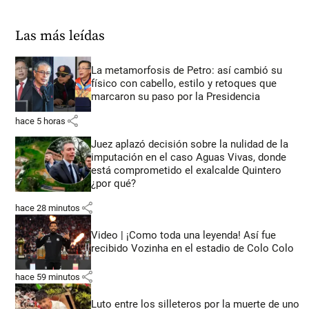
Las más leídas
La metamorfosis de Petro: así cambió su
físico con cabello, estilo y retoques que
marcaron su paso por la Presidencia
share
hace 5 horas
Juez aplazó decisión sobre la nulidad de la
imputación en el caso Aguas Vivas, donde
está comprometido el exalcalde Quintero
¿por qué?
share
hace 28 minutos
Video | ¡Como toda una leyenda! Así fue
recibido Vozinha en el estadio de Colo Colo
share
hace 59 minutos
Luto entre los silleteros por la muerte de uno