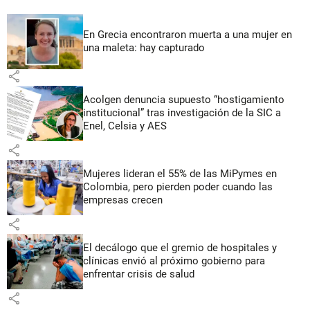
En Grecia encontraron muerta a una mujer en
una maleta: hay capturado
share
Acolgen denuncia supuesto “hostigamiento
institucional” tras investigación de la SIC a
Enel, Celsia y AES
share
Mujeres lideran el 55% de las MiPymes en
Colombia, pero pierden poder cuando las
empresas crecen
share
El decálogo que el gremio de hospitales y
clínicas envió al próximo gobierno para
enfrentar crisis de salud
share