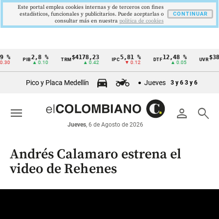
Este portal emplea cookies internas y de terceros con fines
estadísticos, funcionales y publicitarios. Puede aceptarlas o
CONTINUAR
consultar más en nuestra
politica de cookies
2,8 %
$4178,23
5,81 %
12,48 %
$386,12
PIB
TRM
IPC
DTF
UVR
Cintillo
▲ 0.10
▲ 0.42
▼ 0.12
▲ 0.05
▲ 0
de
Pico y Placa Medellín
Jueves
3 y 6
3 y 6
indicadores
económicos
menu
person
search
Colombia
Jueves
, 6 de Agosto de 2026
Andrés Calamaro estrena el
video de Rehenes