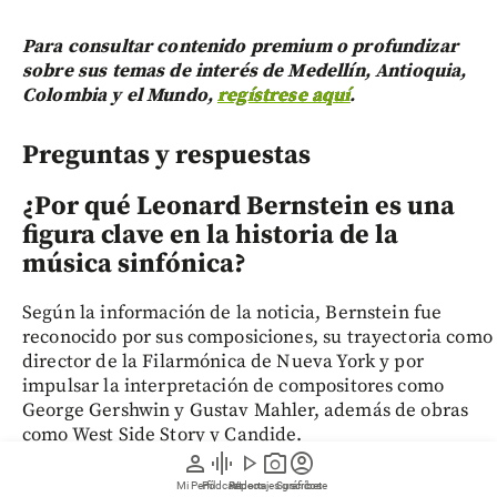
Para consultar contenido premium o profundizar
sobre sus temas de interés de Medellín, Antioquia,
Colombia y el Mundo,
regístrese aquí
.
Preguntas y respuestas
¿Por qué Leonard Bernstein es una
figura clave en la historia de la
música sinfónica?
Según la información de la noticia, Bernstein fue
reconocido por sus composiciones, su trayectoria como
director de la Filarmónica de Nueva York y por
impulsar la interpretación de compositores como
George Gershwin y Gustav Mahler, además de obras
como West Side Story y Candide.
person
graphic_eq
play_arrow
photo_camera
account_circle
¿Por qué la música de Bernstein
Mi Perfil
Pódcast
Reportajes gráficos
Videos
Suscríbete