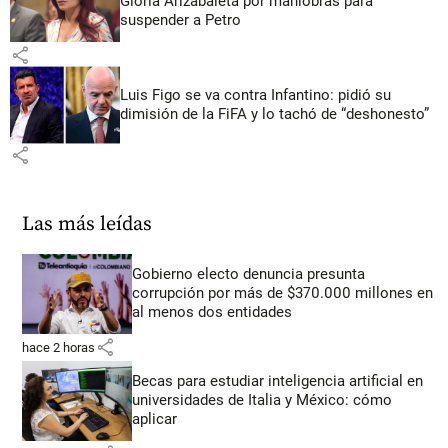
Gloria Arizabaleta por maniobras para
suspender a Petro
share
Luis Figo se va contra Infantino: pidió su
dimisión de la FiFA y lo tachó de “deshonesto”
share
Las más leídas
Gobierno electo denuncia presunta
corrupción por más de $370.000 millones en
al menos dos entidades
share
hace 2 horas
Becas para estudiar inteligencia artificial en
universidades de Italia y México: cómo
aplicar