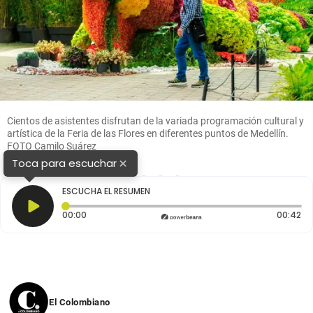
Cientos de asistentes disfrutan de la variada programación cultural y
artística de la Feria de las Flores en diferentes puntos de Medellín.
FOTO Camilo Suárez
×
Toca para escuchar
1
2
3
4
ESCUCHA EL RESUMEN
Tiempo transcurrido: 0 segundos
Du
00:00
00:42
El Colombiano