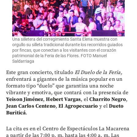
Una silletera del corregimiento Santa Elena muestra con
orgullo su silleta tradicional durante los recorridos guiados
por fincas, que conectan a los visitantes con el corazón
patrimonial de la Feria de las Flores. FOTO Manuel
Saldarriaga
Este gran concierto, titulado
El Duelo de la Feria,
enfrentará a gigantes de la música popular en un
formato tipo “duelo” que garantiza una noche
vibrante y emotiva, que contará con la presencia de
Yeison Jiménez
,
Hebert Vargas
, el
Charrito Negro
,
Jean Carlos Centeno
,
El Agropecuario
y el
Dueto
Buriticá
.
La cita es en el Centro de Espectáculos La Macarena
a partir de las 7:00 p. m. hasta las 4:00 a. m. Las