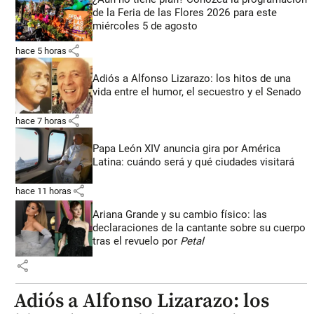
de la Feria de las Flores 2026 para este
miércoles 5 de agosto
share
hace 5 horas
Adiós a Alfonso Lizarazo: los hitos de una
vida entre el humor, el secuestro y el Senado
share
hace 7 horas
Papa León XIV anuncia gira por América
Latina: cuándo será y qué ciudades visitará
share
hace 11 horas
Ariana Grande y su cambio físico: las
declaraciones de la cantante sobre su cuerpo
tras el revuelo por
Petal
share
Adiós a Alfonso Lizarazo: los