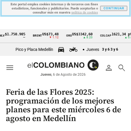
Este portal emplea cookies internas y de terceros con fines
estadísticos, funcionales y publicitarios. Puede aceptarlas o
CONTINUAR
consultar más en nuestra
politica de cookies
.750.905
US$73,48
US$3342,60
1621,34 pts
BRENT
ORO
COLCAP
Cintillo
—
▼ 1.12
▲ 8.20
▲ 0.67
de
Pico y Placa Medellín
Jueves
3 y 6
3 y 6
indicadores
económicos
menu
person
search
Colombia
Jueves
, 6 de Agosto de 2026
Feria de las Flores 2025:
programación de los mejores
planes para este miércoles 6 de
agosto en Medellín