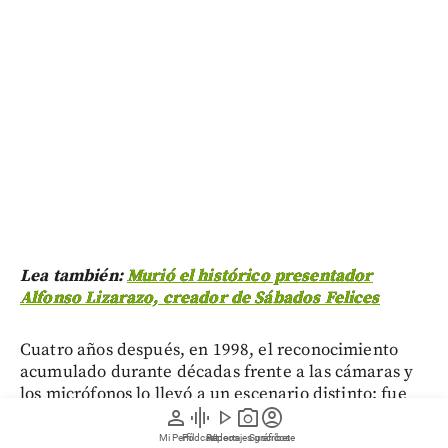
Lea también:
Murió el histórico presentador
Alfonso Lizarazo, creador de Sábados Felices
Cuatro años después, en 1998, el reconocimiento
acumulado durante décadas frente a las cámaras y
los micrófonos lo llevó a un escenario distinto: fue
person
graphic_eq
play_arrow
photo_camera
account_circle
elegido senador por votación popular.
Mi Perfil
Pódcast
Reportajes gráficos
Videos
Suscríbete