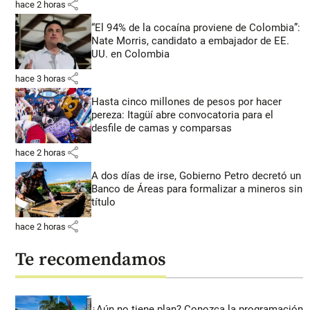
share
hace 2 horas
“El 94% de la cocaína proviene de Colombia”:
Nate Morris, candidato a embajador de EE.
UU. en Colombia
share
hace 3 horas
Hasta cinco millones de pesos por hacer
pereza: Itagüí abre convocatoria para el
desfile de camas y comparsas
share
hace 2 horas
A dos días de irse, Gobierno Petro decretó un
Banco de Áreas para formalizar a mineros sin
título
share
hace 2 horas
Te recomendamos
¿Aún no tiene plan? Conozca la programación