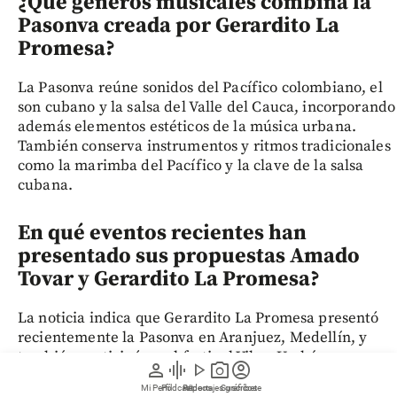
¿Qué géneros musicales combina la
Pasonva creada por Gerardito La
Promesa?
La Pasonva reúne sonidos del Pacífico colombiano, el
son cubano y la salsa del Valle del Cauca, incorporando
además elementos estéticos de la música urbana.
También conserva instrumentos y ritmos tradicionales
como la marimba del Pacífico y la clave de la salsa
cubana.
En qué eventos recientes han
presentado sus propuestas Amado
Tovar y Gerardito La Promesa?
La noticia indica que Gerardito La Promesa presentó
recientemente la Pasonva en Aranjuez, Medellín, y
también participó en el festival Vibra Urabá,
person
graphic_eq
play_arrow
photo_camera
account_circle
organizado por Comfama en Apartadó. En el caso de
Mi Perfil
Pódcast
Reportajes gráficos
Videos
Suscríbete
Amado Tovar, el texto señala que busca llevar la paipa