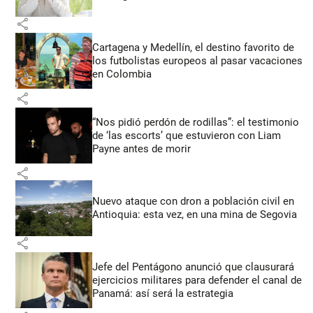
share
Cartagena y Medellín, el destino favorito de
los futbolistas europeos al pasar vacaciones
en Colombia
share
“Nos pidió perdón de rodillas”: el testimonio
de ‘las escorts’ que estuvieron con Liam
Payne antes de morir
share
Nuevo ataque con dron a población civil en
Antioquia: esta vez, en una mina de Segovia
share
Jefe del Pentágono anunció que clausurará
ejercicios militares para defender el canal de
Panamá: así será la estrategia