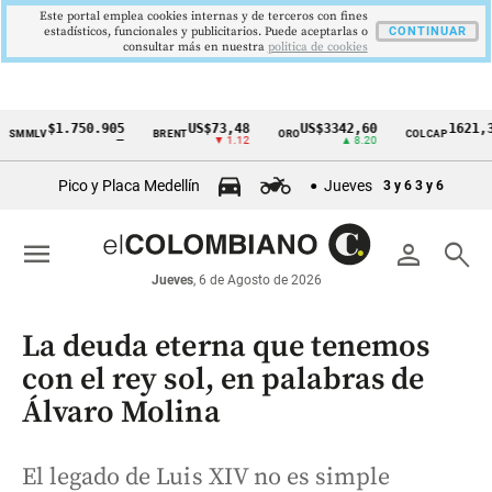
Este portal emplea cookies internas y de terceros con fines
estadísticos, funcionales y publicitarios. Puede aceptarlas o
CONTINUAR
consultar más en nuestra
politica de cookies
$1.750.905
US$73,48
US$3342,60
1621,34 pt
LV
BRENT
ORO
COLCAP
Cintillo
—
▼ 1.12
▲ 8.20
▲ 0.6
de
Pico y Placa Medellín
Jueves
3 y 6
3 y 6
indicadores
económicos
menu
person
search
Colombia
Jueves
, 6 de Agosto de 2026
La deuda eterna que tenemos
con el rey sol, en palabras de
Álvaro Molina
El legado de Luis XIV no es simple