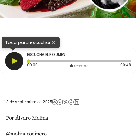
×
Toca para escuchar
ESCUCHA EL RESUMEN
Tiempo transcurrido: 0 segundos
Du
00:00
00:48
13 de septiembre de 2025
Por Álvaro Molina
@molinacocinero