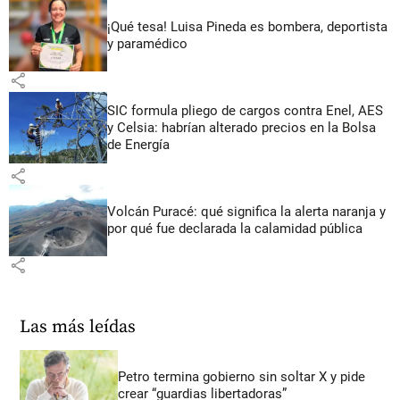
¡Qué tesa! Luisa Pineda es bombera, deportista
y paramédico
share
SIC formula pliego de cargos contra Enel, AES
y Celsia: habrían alterado precios en la Bolsa
de Energía
share
Volcán Puracé: qué significa la alerta naranja y
por qué fue declarada la calamidad pública
share
Las más leídas
Petro termina gobierno sin soltar X y pide
crear “guardias libertadoras”