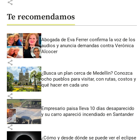
share
Te recomendamos
Abogada de Eva Ferrer confirma la voz de los
audios y anuncia demandas contra Verónica
Alcocer
share
¿Busca un plan cerca de Medellín? Conozca
ocho pueblos para visitar, con rutas, costos y
qué hacer en cada uno
share
Empresario paisa lleva 10 días desaparecido
y su carro apareció incendiado en Santander
share
¿Cómo y desde dónde se puede ver el eclipse