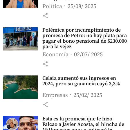
Política
25/08/ 2025
share
Polémica por incumplimiento de
promesa de Petro: no hay plata para
pagar el bono pensional de $230.000
para la vejez
Economía
02/07/ 2025
share
Celsia aumentó sus ingresos en
2024, pero su ganancia cayó 3,3%
Empresas
25/02/ 2025
share
Esta es la promesa que le hizo
Falcao a Javier Acosta, el hincha de
Millonarios que se aplicará la