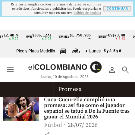
Este portal emplea cookies internas y de terceros con fines
estadísticos, funcionales y publicitarios. Puede aceptarlas o
CONTINUAR
consultar más en nuestra
politica de cookies
12,48 %
$386,1273
$1.750.905
US$73,48
F
UVR
SMMLV
BRENT
OR
Cintillo
▲ 0.05
▲ 0.03
—
▼ 1.12
de
Pico y Placa Medellín
Lunes
5 y 8
5 y 8
indicadores
económicos
menu
person
search
Colombia
Lunes
, 10 de Agosto de 2026
Promesa
Cucu-Cucurella cumplió una
promesa: así fue como el jugador
español se tatuó a De la Fuente tras
ganar el Mundial 2026
Fútbol
28/07/ 2026
share