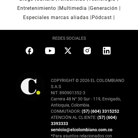
Entretenimiento
Multimedia
Generación
Especiales marcas aliadas
Pódcast
REDES SOCIALES
COPYRIGHT © 2026 EL COLOMBIANO
S.A.S
NIT: 890901352-3
Carrera 48 N° 30 Sur - 119, Envigado,
Antioquia, Colombia.
CONMUTADOR:
(57) (604) 3315252
ATENCIÓN AL CLIENTE:
(57) (604)
3393333
servicio@elcolombiano.com.co
*Para asuntos relacionados con