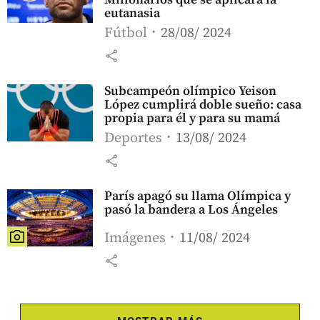
eutanasia
Fútbol
28/08/ 2024
share
Subcampeón olímpico Yeison
López cumplirá doble sueño: casa
propia para él y para su mamá
Deportes
13/08/ 2024
share
París apagó su llama Olímpica y
pasó la bandera a Los Ángeles
Imágenes
11/08/ 2024
share