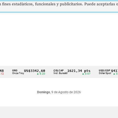
 fines estadísticos, funcionales y publicitarios. Puede aceptarlas
US$3342,60
1621,34 pts
$4178
ORO
COLCAP
USD/COP
Onza Troy
Índ. Bursátil
Dólar Spot
▲ 8.20
▲ 0.67
▲ 0.42
Domingo
, 9 de Agosto de 2026