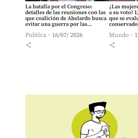
La batalla por el Congreso:
¿Las mujer
detalles de las reuniones con las
a su voto? 
que coalición de Abelardo busca
que se eva
evitar una guerra por las
conservado
presidencias del Legislativo
UU.
Política
16/07/ 2026
Mundo
1
share
share