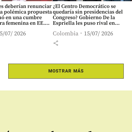
es deberían renunciar
¿El Centro Democrático se
La polémica propuesta
quedaría sin presidencias del
luó en una cumbre
Congreso? Gobierno De la
ra femenina en EE.
Espriella les puso rival en
Cámara y Senado
5/07/ 2026
Colombia
15/07/ 2026
share
MOSTRAR MÁS