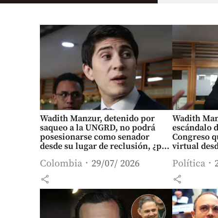
Wadith Manzur, detenido por
Wadith Man
saqueo a la UNGRD, no podrá
escándalo d
posesionarse como senador
Congreso q
desde su lugar de reclusión, ¿por
virtual desd
qué?
Colombia
29/07/ 2026
Política
share
share