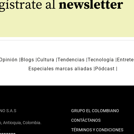
ístrate al
newsletter
Opinión
Blogs
Cultura
Tendencias
Tecnología
Entret
Especiales marcas aliadas
Pódcast
NO S.A.S
GRUPO EL COLOMBIANO
CONTÁCTANOS
o, Antioquia, Colombia.
2
TÉRMINOS Y CONDICIONES