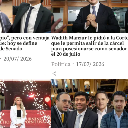
pio”, pero con ventaja
Wadith Manzur le pidió a la Cort
e: hoy se define
que le permita salir de la cárcel
 de Senado
para posesionarse como senador
el 20 de julio
20/07/ 2026
Política
17/07/ 2026
share