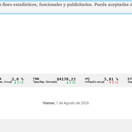
 fines estadísticos, funcionales y publicitarios. Puede aceptarlas
2,8 %
$4178,23
5,81 %
TRM
IPC
DTF
ual
Tasa Rep. Moneda
Inflación anual
Dep. Tér
▲ 0.10
▲ 0.42
▼ 0.12
Viernes
, 7 de Agosto de 2026