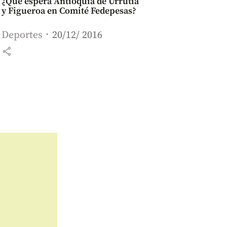
¿Qué espera Antioquia de Urrutia
y Figueroa en Comité Fedepesas?
Deportes
20/12/ 2016
share