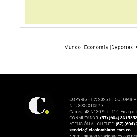
Mundo
Economía
Deportes
REDES SOCIALES
COPYRIGHT © 2026 EL COLOMBIA
NIT: 890901352-3
Carrera 48 N° 30 Sur - 119, Envigad
CONMUTADOR:
(57) (604) 331525
ATENCIÓN AL CLIENTE:
(57) (604)
servicio@elcolombiano.com.co
*Para asuntos relacionados con pet