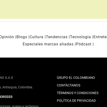
Opinión
Blogs
Cultura
Tendencias
Tecnología
Entret
Especiales marcas aliadas
Pódcast
NO S.A.S
GRUPO EL COLOMBIANO
CONTÁCTANOS
o, Antioquia, Colombia.
2
TÉRMINOS Y CONDICIONES
 3393333
POLÍTICA DE PRIVACIDAD
iciones, quejas y reclamos