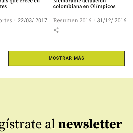
aís que crece en
Memorable actuación
tes
colombiana en Olímpicos
ortes
22/03/ 2017
Resumen 2016
31/12/ 2016
share
MOSTRAR MÁS
ístrate al
newsletter