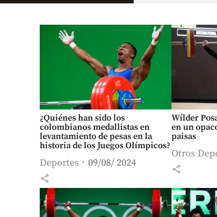
¿Quiénes han sido los
Wílder Pos
colombianos medallistas en
en un opaco
levantamiento de pesas en la
paisas
historia de los Juegos Olímpicos?
Otros Dep
Deportes
09/08/ 2024
share
share