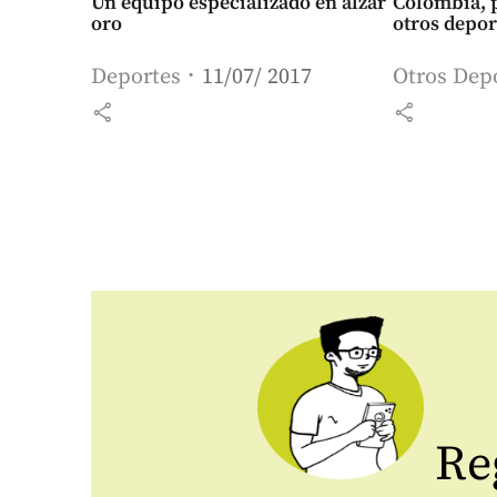
Un equipo especializado en alzar
Colombia, p
oro
otros depor
Deportes
11/07/ 2017
Otros Dep
share
share
Reg