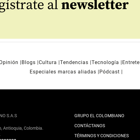
ístrate al
newsletter
Opinión
Blogs
Cultura
Tendencias
Tecnología
Entret
Especiales marcas aliadas
Pódcast
NO S.A.S
GRUPO EL COLOMBIANO
CONTÁCTANOS
o, Antioquia, Colombia.
2
TÉRMINOS Y CONDICIONES