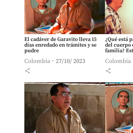
El cadáver de Garavito lleva 15
¿Qué está p
días enredado en trámites y se
del cuerpo 
pudre
familia? Est
Colombia
27/10/ 2023
Colombia
share
share