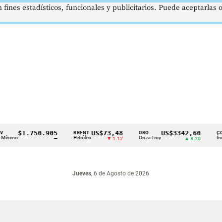
 fines estadísticos, funcionales y publicitarios. Puede aceptarlas
$1.750.905
US$73,48
US$3342,60
BRENT
ORO
COLCAP
mo
Petróleo
Onza Troy
Índ. Bursá
—
▼ 1.12
▲ 8.20
Jueves
, 6 de Agosto de 2026