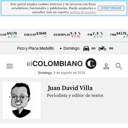
Este portal emplea cookies internas y de terceros con fines
estadísticos, funcionales y publicitarios. Puede aceptarlas o
CONTINUAR
consultar más en nuestra
politica de cookies
$4178
$3648
9,9 %
2,8 %
$4178,
COP
EUR/COP
DESEMPLEO
PIB
TRM
Cintillo
▲ 0.42
—
▼ 0.30
▲ 0.10
▲ 0.
de
Pico y Placa Medellín
Domingo
no
no
indicadores
económicos
menu
person
search
Colombia
Domingo
, 9 de Agosto de 2026
Juan David Villa
Periodista y editor de textos