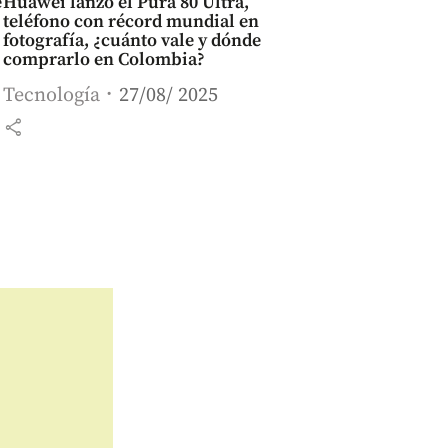
e
Huawei lanzó el Pura 80 Ultra,
teléfono con récord mundial en
fotografía, ¿cuánto vale y dónde
comprarlo en Colombia?
Tecnología
27/08/ 2025
share