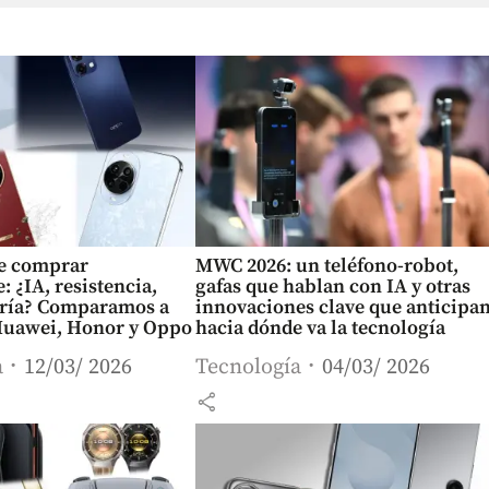
de comprar
MWC 2026: un teléfono-robot,
 ¿IA, resistencia,
gafas que hablan con IA y otras
tería? Comparamos a
innovaciones clave que anticipa
uawei, Honor y Oppo
hacia dónde va la tecnología
a
12/03/ 2026
Tecnología
04/03/ 2026
share