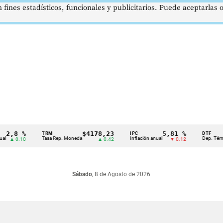
 fines estadísticos, funcionales y publicitarios. Puede aceptarlas
,8 %
$4178,23
5,81 %
TRM
IPC
DTF
Tasa Rep. Moneda
Inflación anual
Dep. Término F
 0.10
▲ 0.42
▼ 0.12
Sábado
, 8 de Agosto de 2026