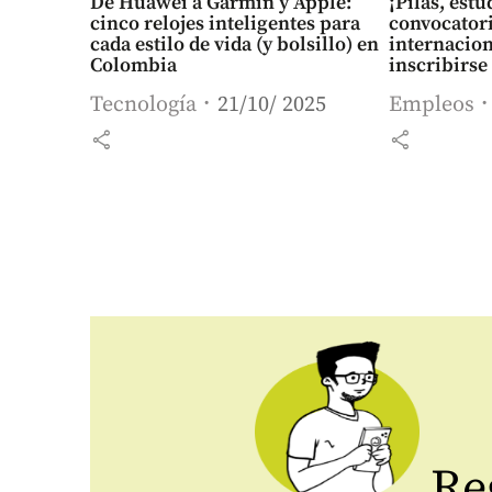
De Huawei a Garmin y Apple:
¡Pilas, est
cinco relojes inteligentes para
convocator
cada estilo de vida (y bolsillo) en
internacion
Colombia
inscribirse
Tecnología
21/10/ 2025
Empleos
share
share
Reg