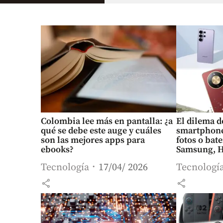
Colombia lee más en pantalla: ¿a
El dilema 
qué se debe este auge y cuáles
smartphone:
son las mejores apps para
fotos o ba
ebooks?
Samsung, H
Tecnología
17/04/ 2026
Tecnologí
share
share