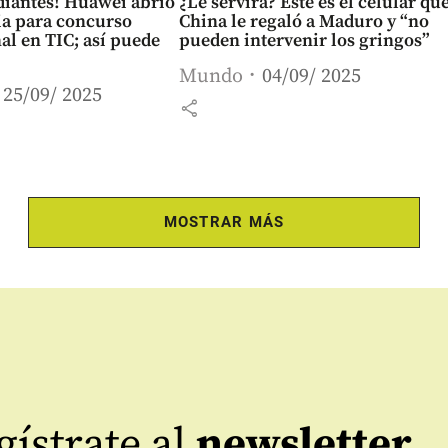
udiantes! Huawei abrió
¿Le servirá? Este es el celular qu
ia para concurso
China le regaló a Maduro y “no
al en TIC; así puede
pueden intervenir los gringos”
Mundo
04/09/ 2025
25/09/ 2025
share
MOSTRAR MÁS
ístrate al
newsletter