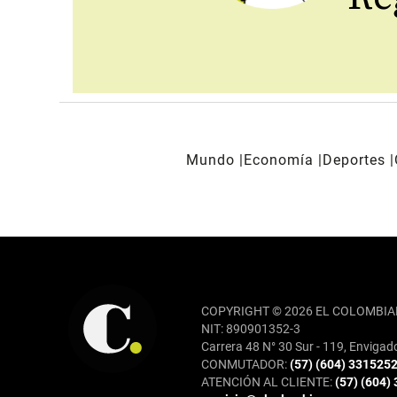
Mundo
Economía
Deportes
REDES SOCIALES
COPYRIGHT © 2026 EL COLOMBIA
NIT: 890901352-3
Carrera 48 N° 30 Sur - 119, Envigad
CONMUTADOR:
(57) (604) 331525
ATENCIÓN AL CLIENTE:
(57) (604)