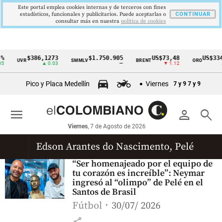
Este portal emplea cookies internas y de terceros con fines
estadísticos, funcionales y publicitarios. Puede aceptarlas o
CONTINUAR
consultar más en nuestra
politica de cookies
$386,1273
$1.750.905
US$73,48
US$334
UVR
SMMLV
BRENT
ORO
Cintillo
▲ 0.03
—
▼ 1.12
▲
de
Pico y Placa Medellín
Viernes
7 y 9
7 y 9
indicadores
económicos
menu
person
search
Colombia
Viernes
, 7 de Agosto de 2026
Edson Arantes do Nascimento, Pelé
“Ser homenajeado por el equipo de
tu corazón es increíble”: Neymar
ingresó al “olimpo” de Pelé en el
Santos de Brasil
Fútbol
30/07/ 2026
share