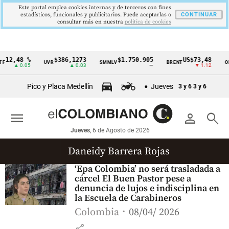
Este portal emplea cookies internas y de terceros con fines
estadísticos, funcionales y publicitarios. Puede aceptarlas o
CONTINUAR
consultar más en nuestra
politica de cookies
12,48 %
$386,1273
$1.750.905
US$73,48
F
UVR
SMMLV
BRENT
OR
Cintillo
▲ 0.05
▲ 0.03
—
▼ 1.12
de
Pico y Placa Medellín
Jueves
3 y 6
3 y 6
indicadores
económicos
menu
person
search
Colombia
Jueves
, 6 de Agosto de 2026
Daneidy Barrera Rojas
‘Epa Colombia’ no será trasladada a
cárcel El Buen Pastor pese a
denuncia de lujos e indisciplina en
la Escuela de Carabineros
Colombia
08/04/ 2026
share