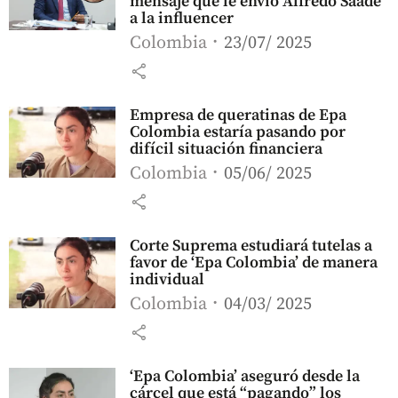
mensaje que le envió Alfredo Saade
a la influencer
Colombia
23/07/ 2025
share
Empresa de queratinas de Epa
Colombia estaría pasando por
difícil situación financiera
Colombia
05/06/ 2025
share
Corte Suprema estudiará tutelas a
favor de ‘Epa Colombia’ de manera
individual
Colombia
04/03/ 2025
share
‘Epa Colombia’ aseguró desde la
cárcel que está “pagando” los