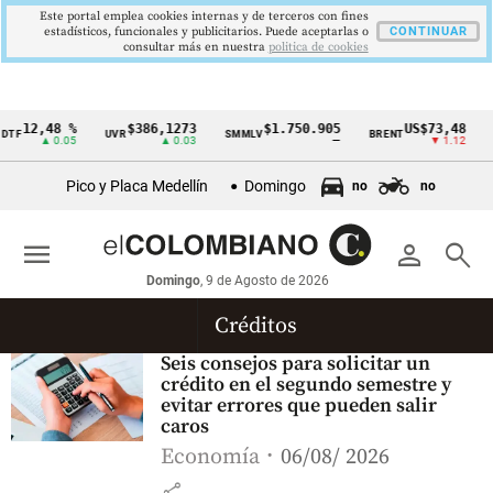
Este portal emplea cookies internas y de terceros con fines
estadísticos, funcionales y publicitarios. Puede aceptarlas o
CONTINUAR
consultar más en nuestra
politica de cookies
12,48 %
$386,1273
$1.750.905
US$73,48
TF
UVR
SMMLV
BRENT
O
Cintillo
▲ 0.05
▲ 0.03
—
▼ 1.12
de
Pico y Placa Medellín
Domingo
no
no
indicadores
económicos
menu
person
search
Colombia
Domingo
, 9 de Agosto de 2026
Créditos
Seis consejos para solicitar un
crédito en el segundo semestre y
evitar errores que pueden salir
caros
Economía
06/08/ 2026
share