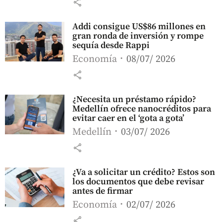
share
Addi consigue US$86 millones en
gran ronda de inversión y rompe
sequía desde Rappi
Economía
08/07/ 2026
share
¿Necesita un préstamo rápido?
Medellín ofrece nanocréditos para
evitar caer en el ‘gota a gota’
Medellín
03/07/ 2026
share
¿Va a solicitar un crédito? Estos son
los documentos que debe revisar
antes de firmar
Economía
02/07/ 2026
share