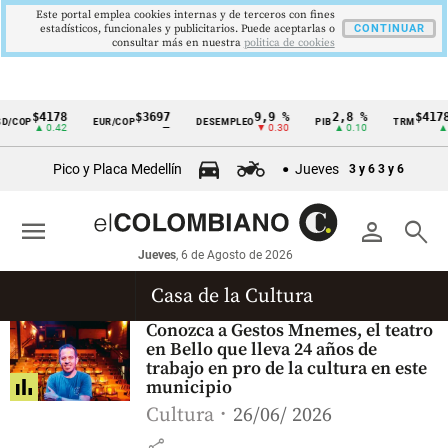
Este portal emplea cookies internas y de terceros con fines
estadísticos, funcionales y publicitarios. Puede aceptarlas o
CONTINUAR
consultar más en nuestra
politica de cookies
$4178
$3697
9,9 %
2,8 %
$4178
D/COP
EUR/COP
DESEMPLEO
PIB
TRM
Cintillo
▲ 0.42
—
▼ 0.30
▲ 0.10
▲ 0
de
Pico y Placa Medellín
Jueves
3 y 6
3 y 6
indicadores
económicos
menu
person
search
Colombia
Jueves
, 6 de Agosto de 2026
Casa de la Cultura
Conozca a Gestos Mnemes, el teatro
en Bello que lleva 24 años de
trabajo en pro de la cultura en este
municipio
Cultura
26/06/ 2026
share