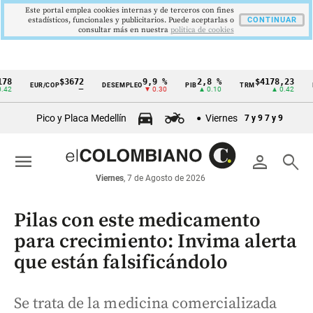
Este portal emplea cookies internas y de terceros con fines
estadísticos, funcionales y publicitarios. Puede aceptarlas o
CONTINUAR
consultar más en nuestra
politica de cookies
$3672
9,9 %
2,8 %
$4178,23
5,
EUR/COP
DESEMPLEO
PIB
TRM
IPC
Cintillo
—
▼ 0.30
▲ 0.10
▲ 0.42
▼
de
Pico y Placa Medellín
Viernes
7 y 9
7 y 9
indicadores
económicos
menu
person
search
Colombia
Viernes
, 7 de Agosto de 2026
Pilas con este medicamento
para crecimiento: Invima alerta
que están falsificándolo
Se trata de la medicina comercializada