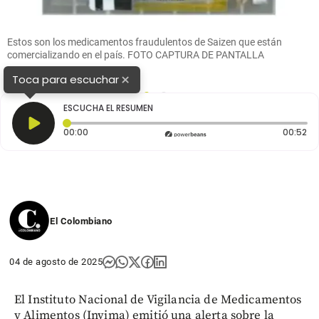
Estos son los medicamentos fraudulentos de Saizen que están
comercializando en el país. FOTO CAPTURA DE PANTALLA
×
Toca para escuchar
1
2
ESCUCHA EL RESUMEN
Tiempo transcurrido: 0 segundos
Du
00:00
00:52
El Colombiano
04 de agosto de 2025
El Instituto Nacional de Vigilancia de Medicamentos
y Alimentos (Invima) emitió una alerta sobre la