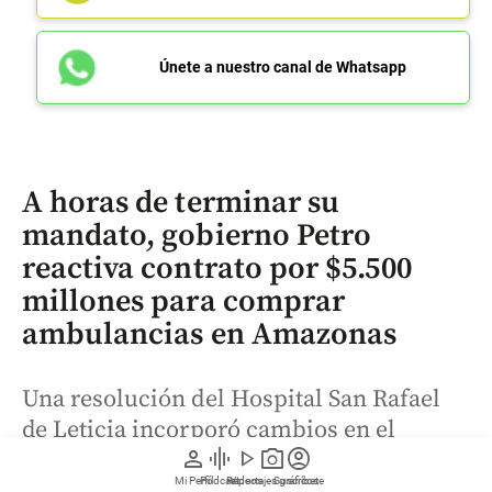
Únete a nuestro canal de Whatsapp
A horas de terminar su
mandato, gobierno Petro
reactiva contrato por $5.500
millones para comprar
ambulancias en Amazonas
Una resolución del Hospital San Rafael
de Leticia incorporó cambios en el
person
graphic_eq
play_arrow
photo_camera
account_circle
comité que se encarga de evaluar las
Mi Perfil
Pódcast
Reportajes gráficos
Videos
Suscríbete
ofertas para adjudicarle el contrato.