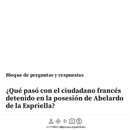
Bloque de preguntas y respuestas
¿Qué pasó con el ciudadano francés
detenido en la posesión de Abelardo
de la Espriella?
Un ciudadano extranjero fue capturado por la Policía
person
graphic_eq
play_arrow
photo_camera
account_circle
Nacional en Cali tras ignorar las restricciones e
Mi Perfil
Pódcast
Reportajes gráficos
Videos
Suscríbete