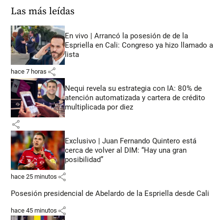
Las más leídas
En vivo | Arrancó la posesión de de la
Espriella en Cali: Congreso ya hizo llamado a
lista
share
hace 7 horas
Nequi revela su estrategia con IA: 80% de
atención automatizada y cartera de crédito
multiplicada por diez
share
Exclusivo | Juan Fernando Quintero está
cerca de volver al DIM: “Hay una gran
posibilidad”
share
hace 25 minutos
Posesión presidencial de Abelardo de la Espriella desde Cali
share
hace 45 minutos