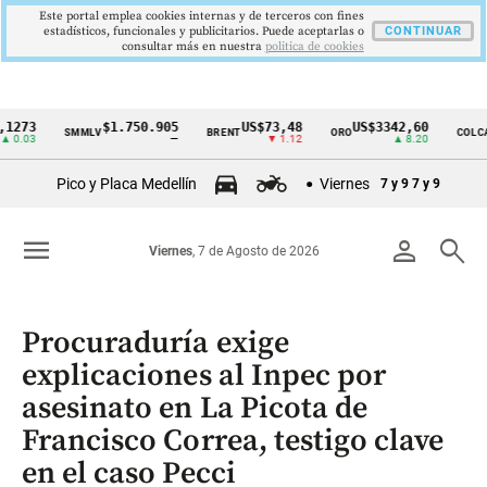
Este portal emplea cookies internas y de terceros con fines
estadísticos, funcionales y publicitarios. Puede aceptarlas o
CONTINUAR
consultar más en nuestra
politica de cookies
3
$1.750.905
US$73,48
US$3342,60
162
SMMLV
BRENT
ORO
COLCAP
Cintillo
3
—
▼ 1.12
▲ 8.20
de
Pico y Placa Medellín
Viernes
7 y 9
7 y 9
indicadores
económicos
menu
person
search
Viernes
, 7 de Agosto de 2026
Colombia
Procuraduría exige
explicaciones al Inpec por
asesinato en La Picota de
Francisco Correa, testigo clave
en el caso Pecci