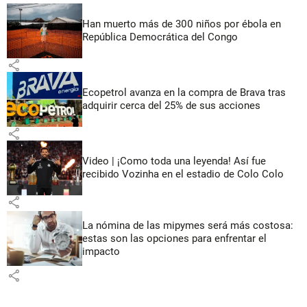
Han muerto más de 300 niños por ébola en
República Democrática del Congo
share
Ecopetrol avanza en la compra de Brava tras
adquirir cerca del 25% de sus acciones
share
Video | ¡Como toda una leyenda! Así fue
recibido Vozinha en el estadio de Colo Colo
share
La nómina de las mipymes será más costosa:
estas son las opciones para enfrentar el
impacto
share