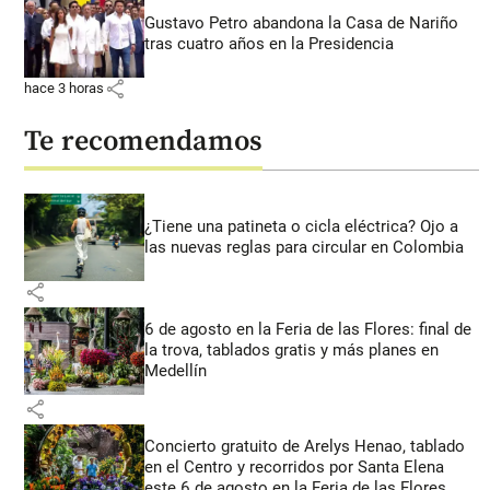
Gustavo Petro abandona la Casa de Nariño
tras cuatro años en la Presidencia
share
hace 3 horas
Te recomendamos
¿Tiene una patineta o cicla eléctrica? Ojo a
las nuevas reglas para circular en Colombia
share
6 de agosto en la Feria de las Flores: final de
la trova, tablados gratis y más planes en
Medellín
share
Concierto gratuito de Arelys Henao, tablado
en el Centro y recorridos por Santa Elena
este 6 de agosto en la Feria de las Flores