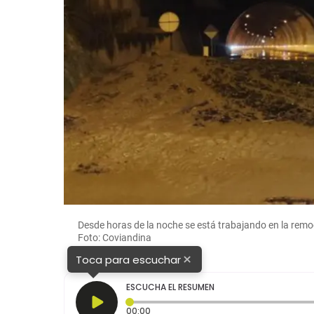
Desde horas de la noche se está trabajando en la remoci
Foto: Coviandina
×
Toca para escuchar
ESCUCHA EL RESUMEN
Tiempo transcurrido: 0 segundos
00:00