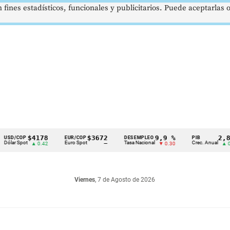
 fines estadísticos, funcionales y publicitarios. Puede aceptarlas
$4178
$3672
9,9 %
2,8 %
OP
EUR/COP
DESEMPLEO
PIB
pot
Euro Spot
Tasa Nacional
Crec. Anual
▲ 0.42
—
▼ 0.30
▲ 0.10
Viernes
, 7 de Agosto de 2026