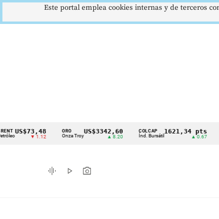
Este portal emplea cookies internas y de terceros con
S$73,48
US$3342,60
1621,34 pts
ORO
COLCAP
USD/C
Cintillo
Onza Troy
Índ. Bursátil
Dólar S
▼ 1.12
▲ 8.20
▲ 0.67
de
indicadores
graphic_eq
play_arrow
photo_camera
económicos
Colombia