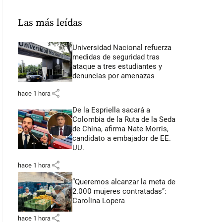
Las más leídas
Universidad Nacional refuerza
medidas de seguridad tras
ataque a tres estudiantes y
denuncias por amenazas
share
hace 1 hora
De la Espriella sacará a
Colombia de la Ruta de la Seda
de China, afirma Nate Morris,
candidato a embajador de EE.
UU.
share
hace 1 hora
“Queremos alcanzar la meta de
2.000 mujeres contratadas”:
Carolina Lopera
share
hace 1 hora