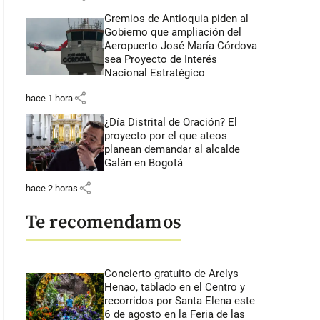
Gremios de Antioquia piden al
Gobierno que ampliación del
Aeropuerto José María Córdova
sea Proyecto de Interés
Nacional Estratégico
share
hace 1 hora
¿Día Distrital de Oración? El
proyecto por el que ateos
planean demandar al alcalde
Galán en Bogotá
share
hace 2 horas
Te recomendamos
Concierto gratuito de Arelys
Henao, tablado en el Centro y
recorridos por Santa Elena este
6 de agosto en la Feria de las
: 40 segundos