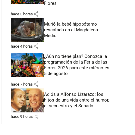
Flores
share
hace 3 horas
Murió la bebé hipopótamo
rescatada en el Magdalena
Medio
share
hace 4 horas
¿Aún no tiene plan? Conozca la
programación de la Feria de las
Flores 2026 para este miércoles
5 de agosto
share
hace 7 horas
Adiós a Alfonso Lizarazo: los
hitos de una vida entre el humor,
el secuestro y el Senado
share
hace 9 horas