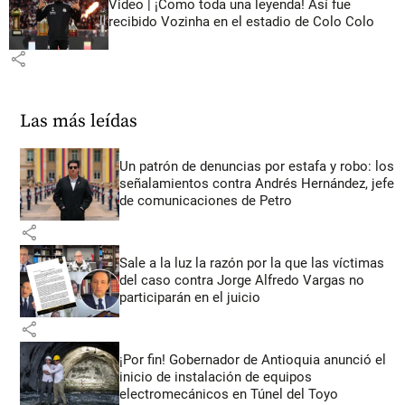
Video | ¡Como toda una leyenda! Así fue
recibido Vozinha en el estadio de Colo Colo
share
Las más leídas
Un patrón de denuncias por estafa y robo: los
señalamientos contra Andrés Hernández, jefe
de comunicaciones de Petro
share
Sale a la luz la razón por la que las víctimas
del caso contra Jorge Alfredo Vargas no
participarán en el juicio
share
¡Por fin! Gobernador de Antioquia anunció el
inicio de instalación de equipos
electromecánicos en Túnel del Toyo