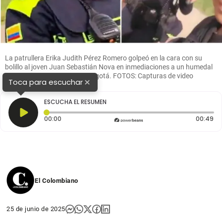
La patrullera Erika Judith Pérez Romero golpeó en la cara con su
bolillo al joven Juan Sebastián Nova en inmediaciones a un humedal
en la localidad de Suba, en Bogotá. FOTOS: Capturas de video
×
Toca para escuchar
ESCUCHA EL RESUMEN
Tiempo transcurrido: 0 segundos
Du
00:00
00:49
El Colombiano
25 de junio de 2025