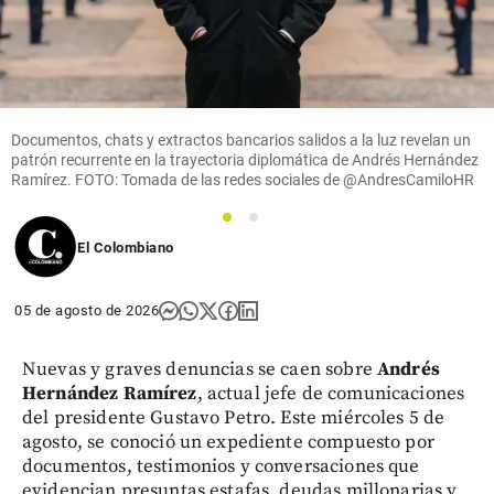
Documentos, chats y extractos bancarios salidos a la luz revelan un
patrón recurrente en la trayectoria diplomática de Andrés Hernández
Ramírez. FOTO: Tomada de las redes sociales de @AndresCamiloHR
1
2
El Colombiano
05 de agosto de 2026
Nuevas y graves denuncias se caen sobre
Andrés
Hernández Ramírez
, actual jefe de comunicaciones
del presidente Gustavo Petro. Este miércoles 5 de
agosto, se conoció un expediente compuesto por
documentos, testimonios y conversaciones que
evidencian presuntas estafas, deudas millonarias y