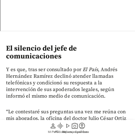
El silencio del jefe de
comunicaciones
Y es que, tras ser consultado por
El País
, Andrés
Hernández Ramírez declinó atender llamadas
telefónicas y condicionó su respuesta a la
intervención de sus apoderados legales, según
informó el mismo medio de comunicación.
“Le contestaré sus preguntas una vez me reúna con
mis abogados, la oficina del doctor Julio César Ortiz
person
graphic_eq
play_arrow
photo_camera
account_circle
Gutiérrez, quien es mi vocero. Por el momento, por
este chat que me contactó y al que me contactan sus
Mi Perfil
Pódcast
Reportajes gráficos
Videos
Suscríbete