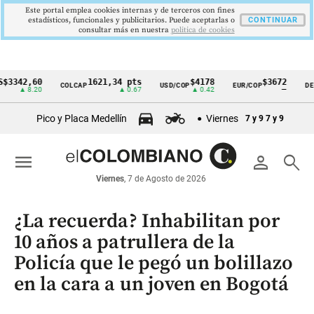
Este portal emplea cookies internas y de terceros con fines
estadísticos, funcionales y publicitarios. Puede aceptarlas o
CONTINUAR
consultar más en nuestra
politica de cookies
2,60
1621,34 pts
$4178
$3672
COLCAP
USD/COP
EUR/COP
DESEMPL
Cintillo
 8.20
▲ 0.67
▲ 0.42
—
de
Pico y Placa Medellín
Viernes
7 y 9
7 y 9
indicadores
económicos
menu
person
search
Colombia
Viernes
, 7 de Agosto de 2026
¿La recuerda? Inhabilitan por
10 años a patrullera de la
Policía que le pegó un bolillazo
en la cara a un joven en Bogotá