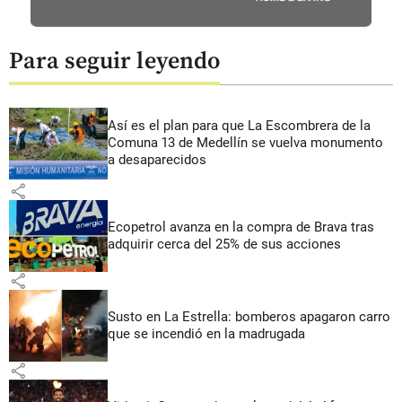
Para seguir leyendo
Así es el plan para que La Escombrera de la
Comuna 13 de Medellín se vuelva monumento
a desaparecidos
share
Ecopetrol avanza en la compra de Brava tras
adquirir cerca del 25% de sus acciones
share
Susto en La Estrella: bomberos apagaron carro
que se incendió en la madrugada
share