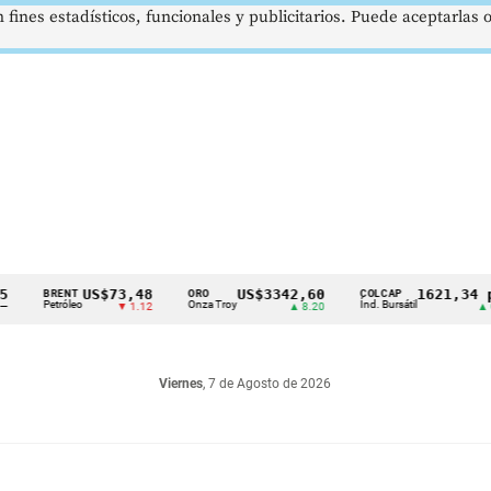
 fines estadísticos, funcionales y publicitarios. Puede aceptarlas
US$73,48
US$3342,60
1621,34 pts
RENT
ORO
COLCAP
etróleo
Onza Troy
Índ. Bursátil
▼ 1.12
▲ 8.20
▲ 0.67
Viernes
, 7 de Agosto de 2026