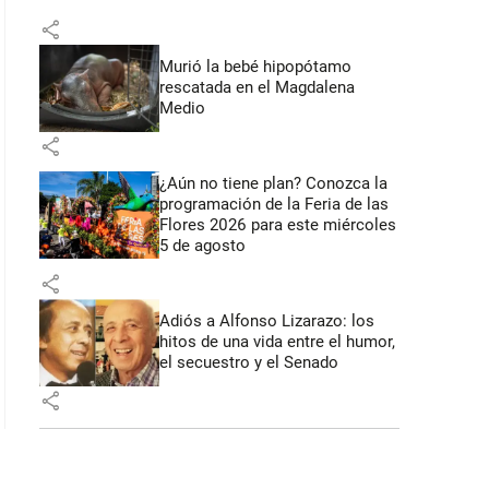
share
: 44 segundos
Murió la bebé hipopótamo
rescatada en el Magdalena
Medio
share
¿Aún no tiene plan? Conozca la
programación de la Feria de las
Flores 2026 para este miércoles
5 de agosto
share
Adiós a Alfonso Lizarazo: los
hitos de una vida entre el humor,
el secuestro y el Senado
share