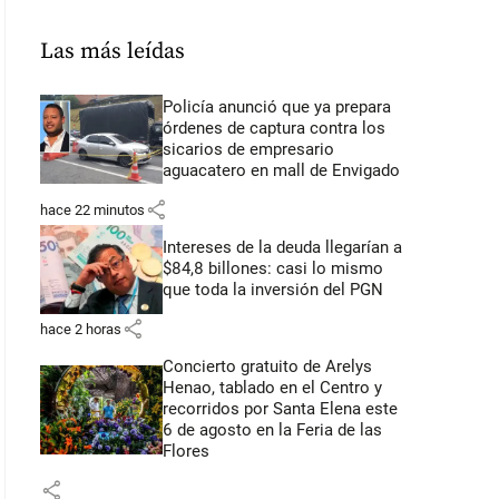
Las más leídas
Policía anunció que ya prepara
órdenes de captura contra los
sicarios de empresario
aguacatero en mall de Envigado
share
hace 22 minutos
Intereses de la deuda llegarían a
$84,8 billones: casi lo mismo
que toda la inversión del PGN
share
hace 2 horas
Concierto gratuito de Arelys
Henao, tablado en el Centro y
recorridos por Santa Elena este
6 de agosto en la Feria de las
Flores
share