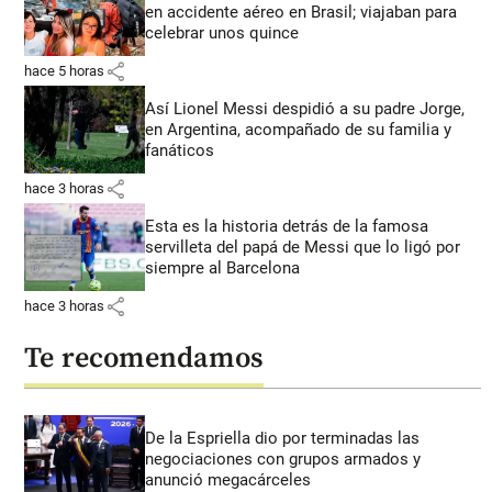
en accidente aéreo en Brasil; viajaban para
celebrar unos quince
share
hace 5 horas
Así Lionel Messi despidió a su padre Jorge,
en Argentina, acompañado de su familia y
fanáticos
share
hace 3 horas
Esta es la historia detrás de la famosa
servilleta del papá de Messi que lo ligó por
siempre al Barcelona
share
hace 3 horas
Te recomendamos
De la Espriella dio por terminadas las
negociaciones con grupos armados y
anunció megacárceles