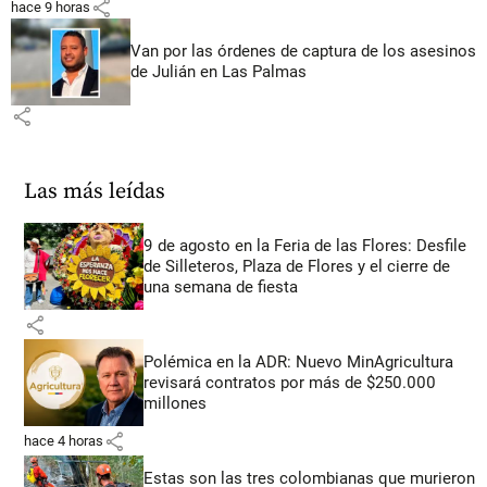
share
hace 9 horas
Van por las órdenes de captura de los asesinos
de Julián en Las Palmas
share
Las más leídas
9 de agosto en la Feria de las Flores: Desfile
de Silleteros, Plaza de Flores y el cierre de
una semana de fiesta
share
Polémica en la ADR: Nuevo MinAgricultura
revisará contratos por más de $250.000
millones
share
hace 4 horas
Estas son las tres colombianas que murieron