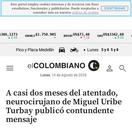
Este portal emplea cookies internas y de terceros con fines
estadísticos, funcionales y publicitarios. Puede aceptarlas o
CONTINUAR
consultar más en nuestra
politica de cookies
1273
$1.750.905
US$73,48
US$3342,60
SMMLV
BRENT
ORO
COLCA
Cintillo
 0.03
—
▼ 1.12
▲ 8.20
de
Pico y Placa Medellín
Lunes
5 y 8
5 y 8
indicadores
económicos
menu
person
search
Colombia
Lunes
, 10 de Agosto de 2026
A casi dos meses del atentado,
neurocirujano de Miguel Uribe
Turbay publicó contundente
mensaje