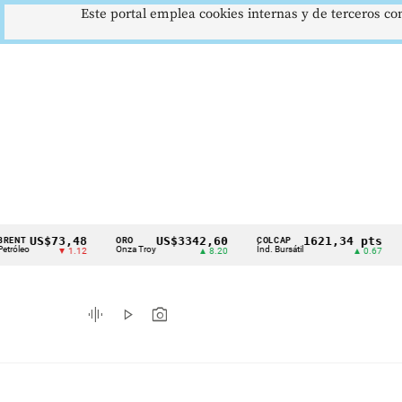
Este portal emplea cookies internas y de terceros con
US$73,48
US$3342,60
1621,34 pts
ORO
COLCAP
USD/
Cintillo
Onza Troy
Índ. Bursátil
Dólar
▼ 1.12
▲ 8.20
▲ 0.67
de
indicadores
graphic_eq
play_arrow
photo_camera
económicos
Colombia