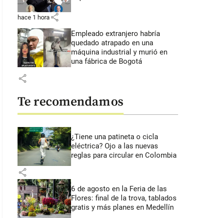
share
hace 1 hora
Empleado extranjero habría
quedado atrapado en una
máquina industrial y murió en
una fábrica de Bogotá
share
Te recomendamos
¿Tiene una patineta o cicla
eléctrica? Ojo a las nuevas
reglas para circular en Colombia
share
6 de agosto en la Feria de las
Flores: final de la trova, tablados
gratis y más planes en Medellín