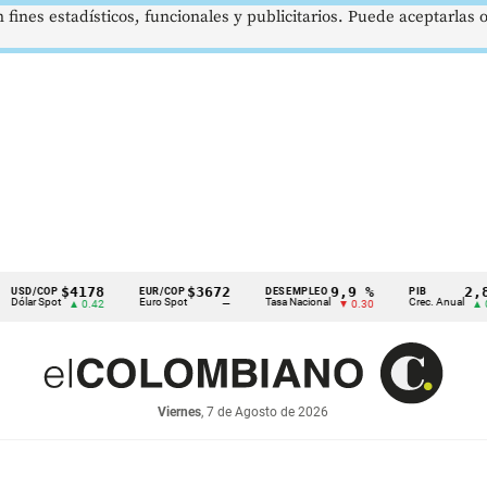
 fines estadísticos, funcionales y publicitarios. Puede aceptarlas
$4178
$3672
9,9 %
2,8 %
COP
EUR/COP
DESEMPLEO
PIB
 Spot
Euro Spot
Tasa Nacional
Crec. Anual
▲ 0.42
—
▼ 0.30
▲ 0.10
Viernes
, 7 de Agosto de 2026