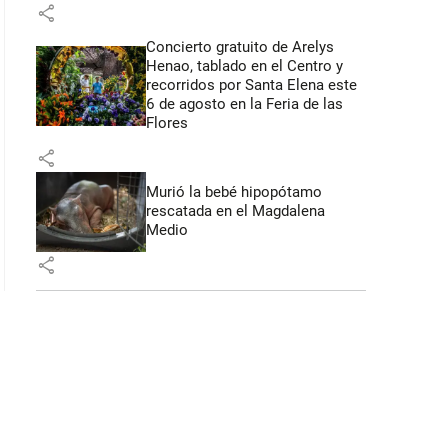
share
Concierto gratuito de Arelys
 42 segundos
Henao, tablado en el Centro y
recorridos por Santa Elena este
6 de agosto en la Feria de las
Flores
share
Murió la bebé hipopótamo
rescatada en el Magdalena
Medio
share