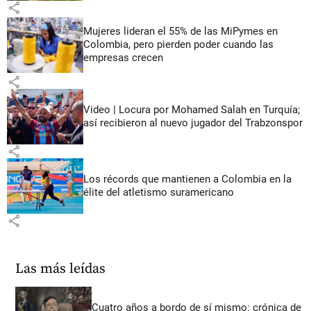
share
Mujeres lideran el 55% de las MiPymes en
Colombia, pero pierden poder cuando las
empresas crecen
share
Video | Locura por Mohamed Salah en Turquía;
así recibieron al nuevo jugador del Trabzonspor
share
Los récords que mantienen a Colombia en la
élite del atletismo suramericano
share
Las más leídas
Cuatro años a bordo de sí mismo: crónica de