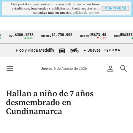
Este portal emplea cookies internas y de terceros con fines
estadísticos, funcionales y publicitarios. Puede aceptarlas o
CONTINUAR
consultar más en nuestra
politica de cookies
$386,1273
$1.750.905
US$73,48
US$3342,60
UVR
SMMLV
BRENT
ORO
Cintillo
▲ 0.03
—
▼ 1.12
▲ 8.20
de
Pico y Placa Medellín
Jueves
3 y 6
3 y 6
indicadores
económicos
menu
person
search
Jueves
, 6 de Agosto de 2026
Colombia
Hallan a niño de 7 años
desmembrado en
Cundinamarca