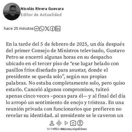
Nicolás Rivera Guevara
Editor de Actualidad
hace 25 minutos
En la tarde del 5 de febrero de 2025, un día después
del primer Consejo de Ministros televisado, Gustavo
Petro se encerró algunas horas en su despacho
ubicado en el tercer piso de “ese lugar helado con
pasillos fríos diseñado para asustar, donde el
presidente se queda solo”, según sus propias
palabras. No estaba completamente solo, pero quiso
estarlo. Canceló algunos compromisos, tuiteó
apenas cinco veces –pocas para él— y al final del día
lo arropó un sentimiento de enojo y tristeza. En una
reunión privada con funcionarios que prefieren no
revelar su identidad, al presidente se le cayeron un
par de lágrimas de impotencia. Quiso volver a estar
person
graphic_eq
play_arrow
photo_camera
account_circle
solo. Pero el poder estaba ahí.
Mi Perfil
Pódcast
Reportajes gráficos
Videos
Suscríbete