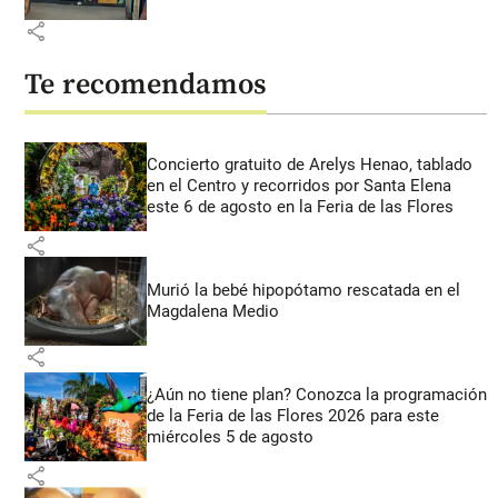
share
Te recomendamos
Concierto gratuito de Arelys Henao, tablado
en el Centro y recorridos por Santa Elena
este 6 de agosto en la Feria de las Flores
share
Murió la bebé hipopótamo rescatada en el
Magdalena Medio
share
¿Aún no tiene plan? Conozca la programación
de la Feria de las Flores 2026 para este
miércoles 5 de agosto
share