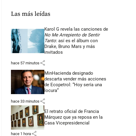
Las más leídas
Karol G revela las canciones de
No Me Arrepiento de Sentir
Tanto
: así es el álbum con
Drake, Bruno Mars y más
invitados
share
hace 57 minutos
MinHacienda designado
descarta vender más acciones
de Ecopetrol: “Hoy sería una
locura”
share
hace 33 minutos
El retrato oficial de Francia
Márquez que ya reposa en la
Casa Vicepresidencial
share
hace 1 hora