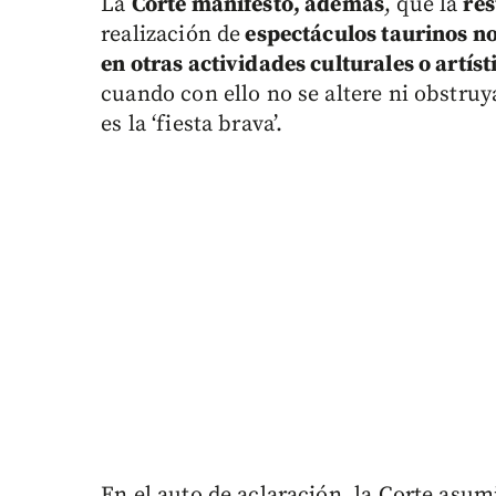
La
Corte manifestó, además
, que la
res
realización de
espectáculos taurinos n
en otras actividades culturales o artíst
cuando con ello no se altere ni obstruy
es la ‘fiesta brava’.
En el auto de aclaración, la Corte asum