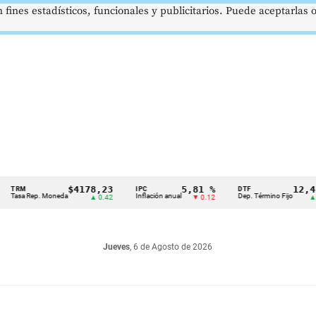
 fines estadísticos, funcionales y publicitarios. Puede aceptarlas
$4178,23
5,81 %
12,48 %
IPC
DTF
Rep. Moneda
Inflación anual
Dep. Término Fijo
▲ 0.42
▼ 0.12
▲ 0.05
Jueves
, 6 de Agosto de 2026