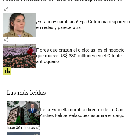
share
¡Está muy cambiada! Epa Colombia reapareció
en redes y parece otra
share
Flores que cruzan el cielo: así es el negocio
que mueve US$ 380 millones en el Oriente
antioqueño
share
Las más leídas
De la Espriella nombra director de la Dian:
Andrés Felipe Velásquez asumirá el cargo
share
hace 36 minutos