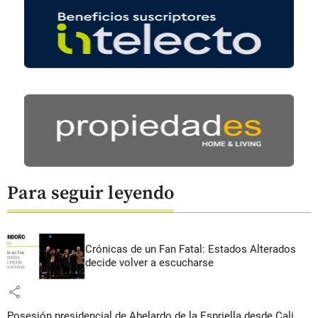
Para seguir leyendo
Crónicas de un Fan Fatal: Estados Alterados
decide volver a escucharse
share
Posesión presidencial de Abelardo de la Espriella desde Cali