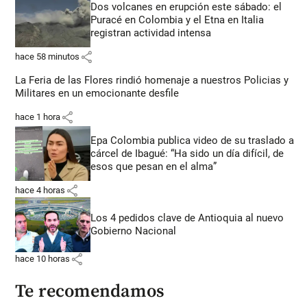
Dos volcanes en erupción este sábado: el
Puracé en Colombia y el Etna en Italia
registran actividad intensa
share
hace 58 minutos
La Feria de las Flores rindió homenaje a nuestros Policias y
Militares en un emocionante desfile
share
hace 1 hora
Epa Colombia publica video de su traslado a
cárcel de Ibagué: “Ha sido un día difícil, de
esos que pesan en el alma”
share
hace 4 horas
Los 4 pedidos clave de Antioquia al nuevo
Gobierno Nacional
share
hace 10 horas
Te recomendamos