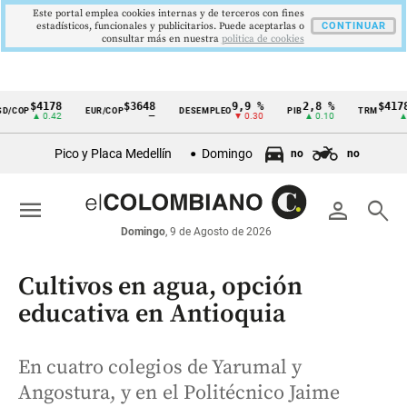
Este portal emplea cookies internas y de terceros con fines
estadísticos, funcionales y publicitarios. Puede aceptarlas o
CONTINUAR
consultar más en nuestra
politica de cookies
$4178
$3648
9,9 %
2,8 %
$4178,
/COP
EUR/COP
DESEMPLEO
PIB
TRM
Cintillo
▲ 0.42
—
▼ 0.30
▲ 0.10
▲ 0.
de
Pico y Placa Medellín
Domingo
no
no
indicadores
económicos
menu
person
search
Colombia
Domingo
, 9 de Agosto de 2026
Cultivos en agua, opción
educativa en Antioquia
En cuatro colegios de Yarumal y
Angostura, y en el Politécnico Jaime