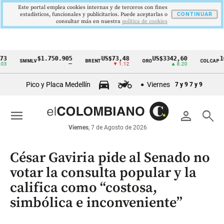
Este portal emplea cookies internas y de terceros con fines
estadísticos, funcionales y publicitarios. Puede aceptarlas o
CONTINUAR
consultar más en nuestra
politica de cookies
$1.750.905
US$73,48
US$3342,60
1621,3
SMMLV
BRENT
ORO
COLCAP
Cintillo
—
▼ 1.12
▲ 8.20
de
Pico y Placa Medellín
Viernes
7 y 9
7 y 9
indicadores
económicos
menu
person
search
Colombia
Viernes
, 7 de Agosto de 2026
César Gaviria pide al Senado no
votar la consulta popular y la
califica como “costosa,
simbólica e inconveniente”