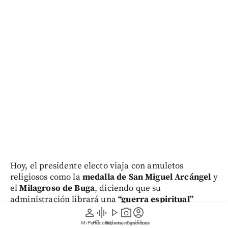
Hoy, el presidente electo viaja con amuletos
religiosos como la
medalla de San Miguel Arcángel
y
el
Milagroso de Buga
, diciendo que su
administración librará una
“guerra espiritual”
contra las mafias y la izquierda radical.
person
graphic_eq
play_arrow
photo_camera
account_circle
Mi Perfil
Pódcast
Reportajes gráficos
Videos
Suscríbete