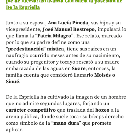
pie de fuerza: así avanza Cali hacia la posesión de
De la Espriella
Junto a su esposa,
Ana Lucía Pineda
, sus hijos y su
vicepresidente,
José Manuel Restrepo
, impulsará lo
que llama la
“Patria Milagro”
. Ese relato, marcado
por lo que su padre define como una
“predestinación” mística
, tiene sus raíces en un
naufragio ocurrido meses antes de su nacimiento,
cuando su progenitor y tocayo rescató a su madre
embarazada de las aguas en
Sucre
; entonces, la
familia cuenta que consideró llamarlo
Moisés o
Sinué
.
De la Espriella ha cultivado la imagen de un hombre
que no admite segundos lugares, forjando un
carácter competitivo
que traslada del
boxeo
a la
arena pública, donde suele tocar su bíceps derecho
como símbolo de la
“mano dura”
que promete
aplicar.