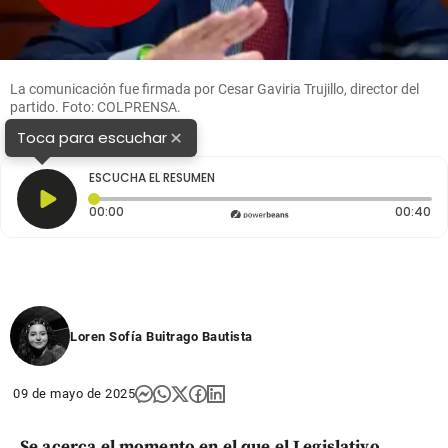
La comunicación fue firmada por Cesar Gaviria Trujillo, director del
partido. Foto: COLPRENSA.
×
Toca para escuchar
ESCUCHA EL RESUMEN
Tiempo transcurrido: 0 segundos
Du
00:00
00:40
Loren Sofía Buitrago Bautista
09 de mayo de 2025
Se acerca el momento en el que el Legislativo