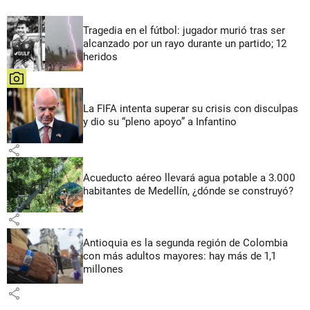
Tragedia en el fútbol: jugador murió tras ser
alcanzado por un rayo durante un partido; 12
heridos
share
La FIFA intenta superar su crisis con disculpas
y dio su “pleno apoyo” a Infantino
share
Acueducto aéreo llevará agua potable a 3.000
habitantes de Medellín, ¿dónde se construyó?
share
Antioquia es la segunda región de Colombia
con más adultos mayores: hay más de 1,1
millones
share