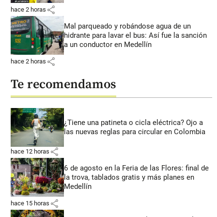
share
hace 2 horas
Mal parqueado y robándose agua de un
hidrante para lavar el bus: Así fue la sanción
a un conductor en Medellín
share
hace 2 horas
Te recomendamos
¿Tiene una patineta o cicla eléctrica? Ojo a
las nuevas reglas para circular en Colombia
share
hace 12 horas
6 de agosto en la Feria de las Flores: final de
la trova, tablados gratis y más planes en
Medellín
share
hace 15 horas