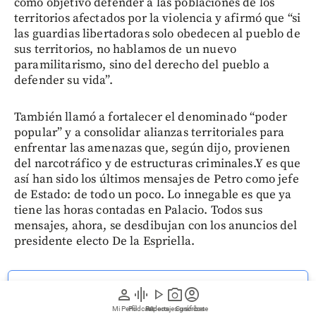
como objetivo defender a las poblaciones de los
territorios afectados por la violencia y afirmó que “si
las guardias libertadoras solo obedecen al pueblo de
sus territorios, no hablamos de un nuevo
paramilitarismo, sino del derecho del pueblo a
defender su vida”.
También llamó a fortalecer el denominado “poder
popular” y a consolidar alianzas territoriales para
enfrentar las amenazas que, según dijo, provienen
del narcotráfico y de estructuras criminales.Y es que
así han sido los últimos mensajes de Petro como jefe
de Estado: de todo un poco. Lo innegable es que ya
tiene las horas contadas en Palacio. Todos sus
mensajes, ahora, se desdibujan con los anuncios del
presidente electo De la Espriella.
Siga las noticias de EL COLOMBIANO desde Google
person
graphic_eq
play_arrow
photo_camera
account_circle
News
Mi Perfil
Pódcast
Reportajes gráficos
Videos
Suscríbete