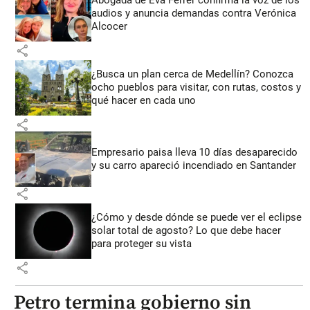
Abogada de Eva Ferrer confirma la voz de los
audios y anuncia demandas contra Verónica
Alcocer
share
¿Busca un plan cerca de Medellín? Conozca
ocho pueblos para visitar, con rutas, costos y
qué hacer en cada uno
share
Empresario paisa lleva 10 días desaparecido
y su carro apareció incendiado en Santander
share
¿Cómo y desde dónde se puede ver el eclipse
solar total de agosto? Lo que debe hacer
para proteger su vista
share
Petro termina gobierno sin