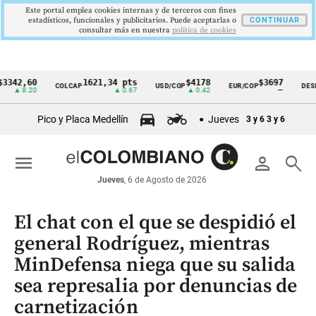
Este portal emplea cookies internas y de terceros con fines
estadísticos, funcionales y publicitarios. Puede aceptarlas o
CONTINUAR
consultar más en nuestra
politica de cookies
,60
1621,34 pts
$4178
$3697
COLCAP
USD/COP
EUR/COP
DESEMPLE
Cintillo
8.20
▲ 0.67
▲ 0.42
—
de
Pico y Placa Medellín
Jueves
3 y 6
3 y 6
indicadores
económicos
menu
person
search
Colombia
Jueves
, 6 de Agosto de 2026
El chat con el que se despidió el
general Rodríguez, mientras
MinDefensa niega que su salida
sea represalia por denuncias de
carnetización