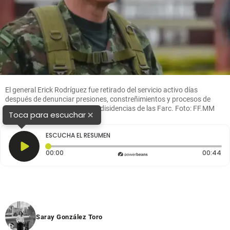
El general Erick Rodríguez fue retirado del servicio activo días
después de denunciar presiones, constreñimientos y procesos de
carnetización atribuidos a las disidencias de las Farc. Foto: FF.MM
×
Toca para escuchar
ESCUCHA EL RESUMEN
Tiempo transcurrido: 0 segundos
Du
00:00
00:44
Saray González Toro