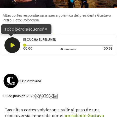
Altas cortes respondieron a nueva polémica del presidente Gustavo
Petro. Foto: Colprensa
×
Toca para escuchar
1
2
ESCUCHA EL RESUMEN
Tiempo transcurrido: 0 segundos
Du
00:00
00:53
El Colombiano
03 de junio de 2026
Las altas cortes volvieron a salir al paso de una
controversia generada por el
presidente Gustavo