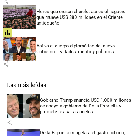
share
Flores que cruzan el cielo: así es el negocio
que mueve US$ 380 millones en el Oriente
antioqueño
share
Así va el cuerpo diplomático del nuevo
Gobierno: lealtades, mérito y políticos
share
Las más leídas
Gobierno Trump anuncia USD 1.000 millones
de apoyo a gobierno de De la Espriella y
promete revisar aranceles
share
De la Espriella congelará el gasto público,