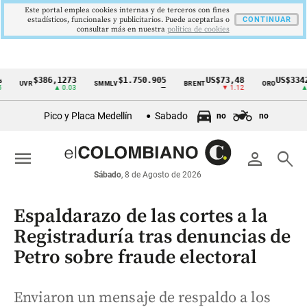
Este portal emplea cookies internas y de terceros con fines
estadísticos, funcionales y publicitarios. Puede aceptarlas o
CONTINUAR
consultar más en nuestra
politica de cookies
$386,1273
$1.750.905
US$73,48
US$3342,60
UVR
SMMLV
BRENT
ORO
Cintillo
▲ 0.03
—
▼ 1.12
▲ 8.20
de
Pico y Placa Medellín
Sabado
no
no
indicadores
económicos
menu
person
search
Colombia
Sábado
, 8 de Agosto de 2026
Espaldarazo de las cortes a la
Registraduría tras denuncias de
Petro sobre fraude electoral
Enviaron un mensaje de respaldo a los