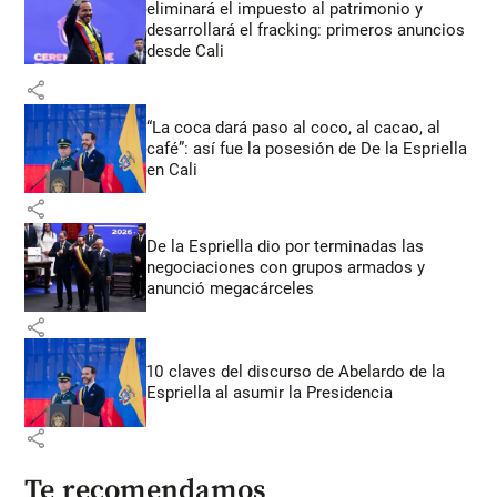
eliminará el impuesto al patrimonio y
desarrollará el fracking: primeros anuncios
desde Cali
share
“La coca dará paso al coco, al cacao, al
café”: así fue la posesión de De la Espriella
en Cali
share
De la Espriella dio por terminadas las
negociaciones con grupos armados y
anunció megacárceles
share
10 claves del discurso de Abelardo de la
Espriella al asumir la Presidencia
share
Te recomendamos