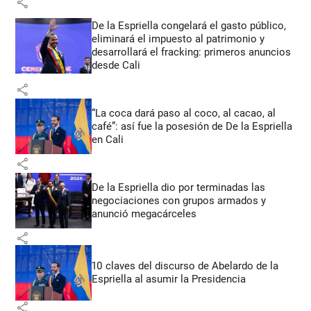
share
De la Espriella congelará el gasto público,
eliminará el impuesto al patrimonio y
desarrollará el fracking: primeros anuncios
desde Cali
share
“La coca dará paso al coco, al cacao, al
café”: así fue la posesión de De la Espriella
en Cali
share
De la Espriella dio por terminadas las
negociaciones con grupos armados y
anunció megacárceles
share
10 claves del discurso de Abelardo de la
Espriella al asumir la Presidencia
share