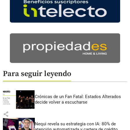
Para seguir leyendo
Crónicas de un Fan Fatal: Estados Alterados
decide volver a escucharse
share
Nequi revela su estrategia con IA: 80% de
atención automatizada y cartera de crédito