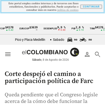
Este portal emplea cookies internas y de terceros con fines
estadísticos, funcionales y publicitarios. Puede aceptarlas o
CONTINUAR
consultar más en nuestra
politica de cookies
$4178
$3639
9,9 %
2,8 %
$4178,23
P
EUR/COP
DESEMPLEO
PIB
TRM
Cintillo
▲ 0.42
—
▼ 0.30
▲ 0.10
▲ 0.42
de
Pico y Placa Medellín
Sabado
no
no
indicadores
económicos
menu
person
search
Colombia
Sábado
, 8 de Agosto de 2026
Corte despejó el camino a
participación política de Farc
Queda pendiente que el Congreso legisle
acerca de la cómo debe funcionar la