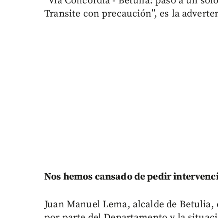
“Vía Concordia - Betulia: paso a un solo
Transite con precaución”, es la advert
Nos hemos cansado de pedir intervenci
Juan Manuel Lema, alcalde de Betulia,
por parte del Departamento y la situaci