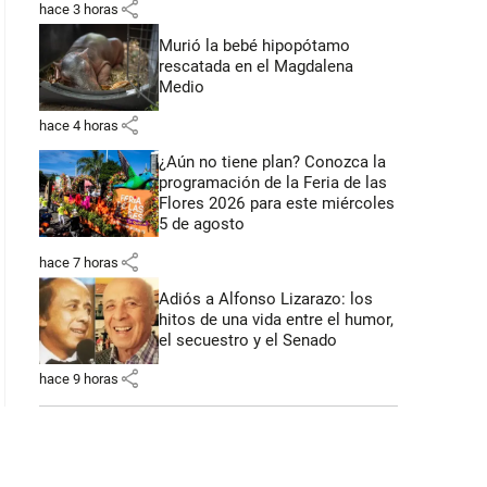
share
hace 3 horas
Murió la bebé hipopótamo
rescatada en el Magdalena
Medio
share
hace 4 horas
¿Aún no tiene plan? Conozca la
programación de la Feria de las
Flores 2026 para este miércoles
5 de agosto
share
hace 7 horas
Adiós a Alfonso Lizarazo: los
hitos de una vida entre el humor,
el secuestro y el Senado
share
hace 9 horas