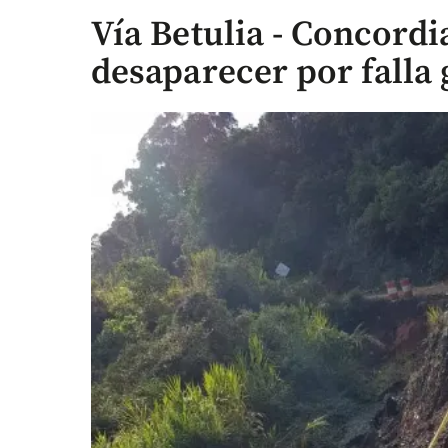
Vía Betulia - Concord
desaparecer por falla