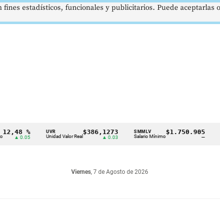
 fines estadísticos, funcionales y publicitarios. Puede aceptarlas
8 %
$386,1273
$1.750.905
UVR
SMMLV
BRENT
Unidad Valor Real
Salario Mínimo
Petróleo
0.05
▲ 0.03
—
Viernes
, 7 de Agosto de 2026