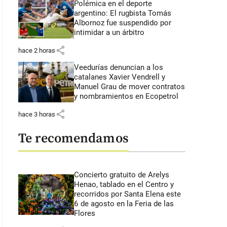
Polémica en el deporte
argentino: El rugbista Tomás
Albornoz fue suspendido por
intimidar a un árbitro
share
hace 2 horas
Veedurías denuncian a los
catalanes Xavier Vendrell y
Manuel Grau de mover contratos
y nombramientos en Ecopetrol
share
hace 3 horas
TO CORTESÍA
Te recomendamos
Concierto gratuito de Arelys
Henao, tablado en el Centro y
recorridos por Santa Elena este
6 de agosto en la Feria de las
Flores