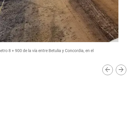
tro 8 + 900 de la vía entre Betulia y Concordia, en el
arrow_back
arrow_forward
FO