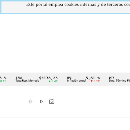
Este portal emplea cookies internas y de terceros con
$4178,23
5,81 %
12,4
TRM
IPC
DTF
Cintillo
Tasa Rep. Moneda
Inflación anual
Dep. Término Fijo
▲ 0.42
▼ 0.12
▲ 
de
indicadores
graphic_eq
play_arrow
photo_camera
económicos
Colombia