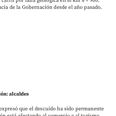
 carril por falla geológica en el km 8 + 900.
encia de la Gobernación desde el año pasado.
ón: alcaldes
 expresó que el descuido ha sido permanente
ón está afectando al comercio y al turismo,