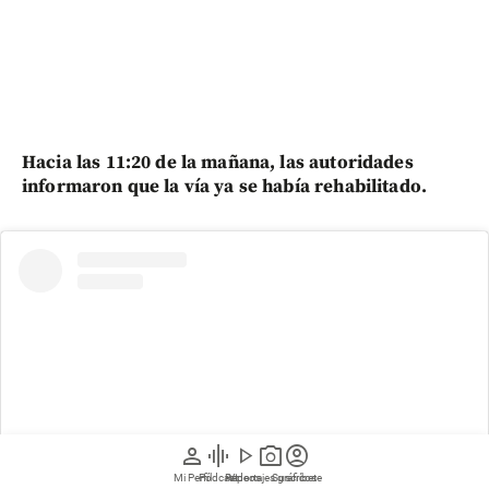
Hacia las 11:20 de la mañana, las autoridades
informaron que la vía ya se había rehabilitado.
person
graphic_eq
play_arrow
photo_camera
account_circle
Mi Perfil
Pódcast
Reportajes gráficos
Videos
Suscríbete