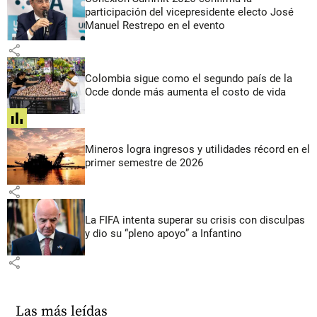
participación del vicepresidente electo José
Manuel Restrepo en el evento
share
Colombia sigue como el segundo país de la
Ocde donde más aumenta el costo de vida
share
Mineros logra ingresos y utilidades récord en el
primer semestre de 2026
share
La FIFA intenta superar su crisis con disculpas
y dio su “pleno apoyo” a Infantino
share
Las más leídas