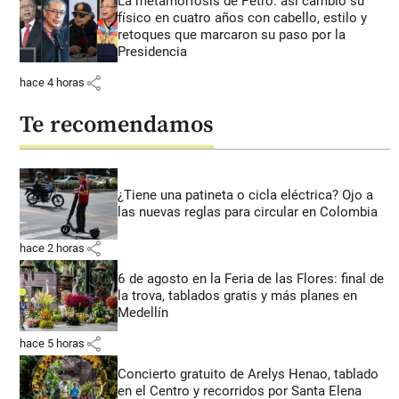
La metamorfosis de Petro: así cambió su
físico en cuatro años con cabello, estilo y
retoques que marcaron su paso por la
Presidencia
share
hace 4 horas
Te recomendamos
¿Tiene una patineta o cicla eléctrica? Ojo a
las nuevas reglas para circular en Colombia
share
hace 2 horas
6 de agosto en la Feria de las Flores: final de
la trova, tablados gratis y más planes en
Medellín
share
hace 5 horas
Concierto gratuito de Arelys Henao, tablado
en el Centro y recorridos por Santa Elena