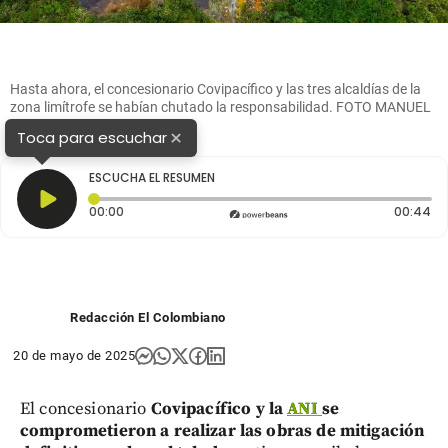
Hasta ahora, el concesionario Covipacífico y las tres alcaldías de la
zona limítrofe se habían chutado la responsabilidad. FOTO MANUEL
SALDARRIAGA
×
Toca para escuchar
ESCUCHA EL RESUMEN
Tiempo transcurrido: 0 segundos
Du
00:00
00:44
Redacción El Colombiano
20 de mayo de 2025
El concesionario
Covipacífico y la
ANI
se
comprometieron a realizar las obras de mitigación