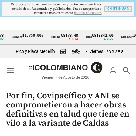
Este portal emplea cookies internas y de terceros con fines
estadísticos, funcionales y publicitarios. Puede aceptarlas o
CONTINUAR
consultar más en nuestra
politica de cookies
$1.750.905
US$73,48
US$3342,60
1621,
SMMLV
BRENT
ORO
COLCAP
Cintillo
—
▼ 1.12
▲ 8.20
de
Pico y Placa Medellín
Viernes
7 y 9
7 y 9
indicadores
económicos
menu
person
search
Colombia
Viernes
, 7 de Agosto de 2026
Por fin, Covipacífico y ANI se
comprometieron a hacer obras
definitivas en talud que tiene en
vilo a la variante de Caldas