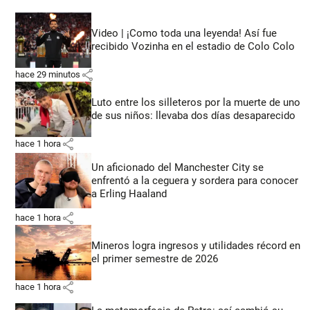
Video | ¡Como toda una leyenda! Así fue
recibido Vozinha en el estadio de Colo Colo
share
hace 29 minutos
Luto entre los silleteros por la muerte de uno
de sus niños: llevaba dos días desaparecido
share
hace 1 hora
Un aficionado del Manchester City se
enfrentó a la ceguera y sordera para conocer
a Erling Haaland
share
hace 1 hora
Mineros logra ingresos y utilidades récord en
el primer semestre de 2026
share
hace 1 hora