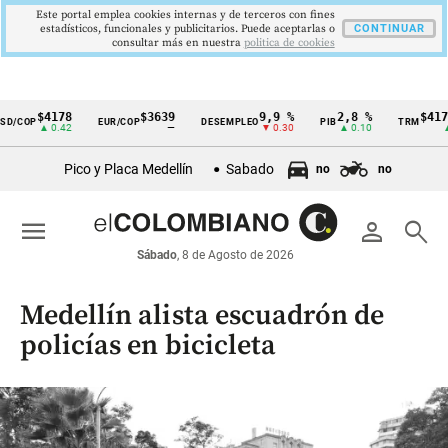
Este portal emplea cookies internas y de terceros con fines
estadísticos, funcionales y publicitarios. Puede aceptarlas o
CONTINUAR
consultar más en nuestra
politica de cookies
$4178
$3639
9,9 %
2,8 %
$4178,
/COP
EUR/COP
DESEMPLEO
PIB
TRM
Cintillo
▲ 0.42
—
▼ 0.30
▲ 0.10
▲ 0
de
Pico y Placa Medellín
Sabado
no
no
indicadores
económicos
menu
person
search
Colombia
Sábado
, 8 de Agosto de 2026
Medellín alista escuadrón de
policías en bicicleta