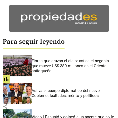
Para seguir leyendo
Flores que cruzan el cielo: así es el negocio
que mueve US$ 380 millones en el Oriente
antioqueño
share
Así va el cuerpo diplomático del nuevo
Gobierno: lealtades, mérito y políticos
share
Video | Escupió y golpeó a un agente que no le