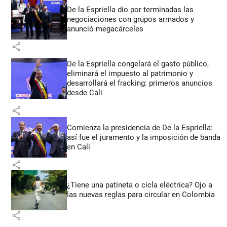
De la Espriella dio por terminadas las
negociaciones con grupos armados y
anunció megacárceles
share
De la Espriella congelará el gasto público,
eliminará el impuesto al patrimonio y
desarrollará el fracking: primeros anuncios
desde Cali
share
Comienza la presidencia de De la Espriella:
así fue el juramento y la imposición de banda
en Cali
share
¿Tiene una patineta o cicla eléctrica? Ojo a
las nuevas reglas para circular en Colombia
share