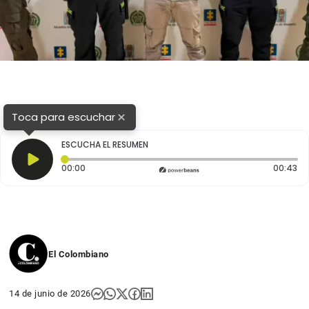
×
Toca para escuchar
ESCUCHA EL RESUMEN
Tiempo transcurrido: 0 segundos
Du
00:00
00:43
El Colombiano
14 de junio de 2026