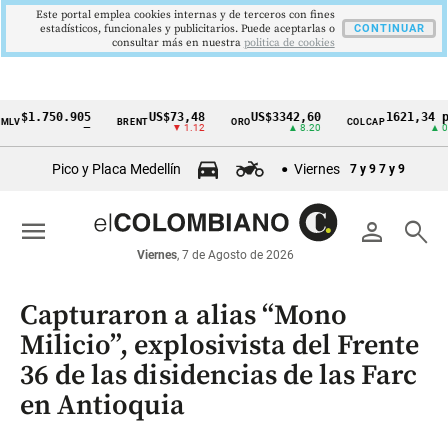
Este portal emplea cookies internas y de terceros con fines
estadísticos, funcionales y publicitarios. Puede aceptarlas o
CONTINUAR
consultar más en nuestra
politica de cookies
1.750.905
US$73,48
US$3342,60
1621,34 pts
BRENT
ORO
COLCAP
Cintillo
—
▼ 1.12
▲ 8.20
▲ 0.67
de
Pico y Placa Medellín
Viernes
7 y 9
7 y 9
indicadores
económicos
menu
person
search
Colombia
Viernes
, 7 de Agosto de 2026
Capturaron a alias “Mono
Milicio”, explosivista del Frente
36 de las disidencias de las Farc
en Antioquia