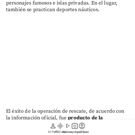
personajes famosos e islas privadas. En el lugar,
también se practican deportes náuticos.
El éxito de la operación de rescate, de acuerdo con
la información oficial, fue
producto de la
coordinación de diferentes fuerzas, entre ellas la
person
graphic_eq
play_arrow
photo_camera
account_circle
Policía Nacional, que desplegó el apoyo necesario
Mi Perfil
Pódcast
Reportajes gráficos
Videos
Suscríbete