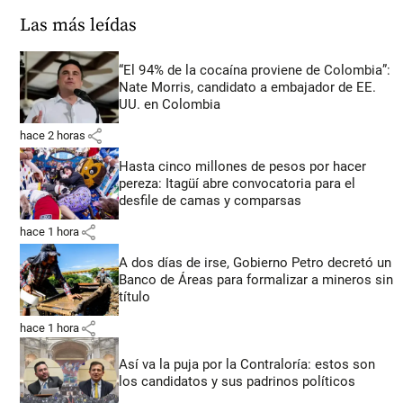
Las más leídas
“El 94% de la cocaína proviene de Colombia”:
Nate Morris, candidato a embajador de EE.
UU. en Colombia
share
hace 2 horas
Hasta cinco millones de pesos por hacer
pereza: Itagüí abre convocatoria para el
desfile de camas y comparsas
share
hace 1 hora
A dos días de irse, Gobierno Petro decretó un
Banco de Áreas para formalizar a mineros sin
título
share
hace 1 hora
Así va la puja por la Contraloría: estos son
los candidatos y sus padrinos políticos