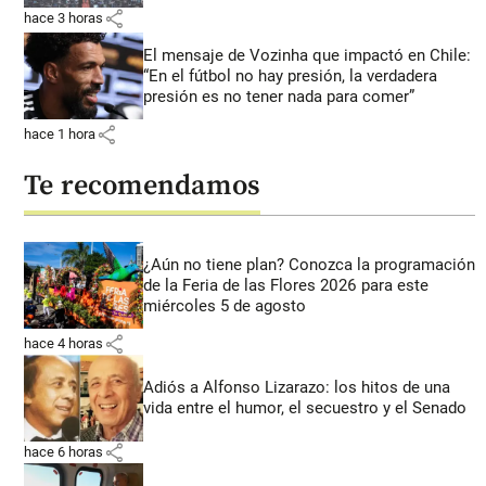
share
hace 3 horas
El mensaje de Vozinha que impactó en Chile:
“En el fútbol no hay presión, la verdadera
presión es no tener nada para comer”
share
hace 1 hora
Te recomendamos
¿Aún no tiene plan? Conozca la programación
de la Feria de las Flores 2026 para este
miércoles 5 de agosto
share
hace 4 horas
Adiós a Alfonso Lizarazo: los hitos de una
vida entre el humor, el secuestro y el Senado
share
hace 6 horas