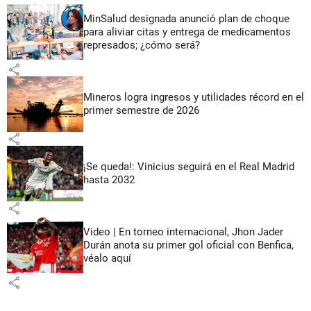
MinSalud designada anunció plan de choque
para aliviar citas y entrega de medicamentos
represados; ¿cómo será?
share
Mineros logra ingresos y utilidades récord en el
primer semestre de 2026
share
¡Se queda!: Vinicius seguirá en el Real Madrid
hasta 2032
share
Video | En torneo internacional, Jhon Jader
Durán anota su primer gol oficial con Benfica,
véalo aquí
share