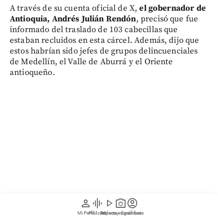
A través de su cuenta oficial de X,
el gobernador de
Antioquia, Andrés Julián Rendón
, precisó que fue
informado del traslado de 103 cabecillas que
estaban recluidos en esta cárcel. Además, dijo que
estos habrían sido jefes de grupos delincuenciales
de Medellín, el Valle de Aburrá y el Oriente
antioqueño.
person
graphic_eq
play_arrow
photo_camera
account_circle
Mi Perfil
Pódcast
Reportajes gráficos
Videos
Suscríbete