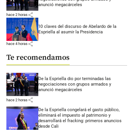
anunció megacárceles
share
hace 2 horas
10 claves del discurso de Abelardo de la
Espriella al asumir la Presidencia
share
hace 4 horas
Te recomendamos
De la Espriella dio por terminadas las
negociaciones con grupos armados y
anunció megacárceles
share
hace 2 horas
De la Espriella congelará el gasto público,
eliminará el impuesto al patrimonio y
desarrollará el fracking: primeros anuncios
desde Cali