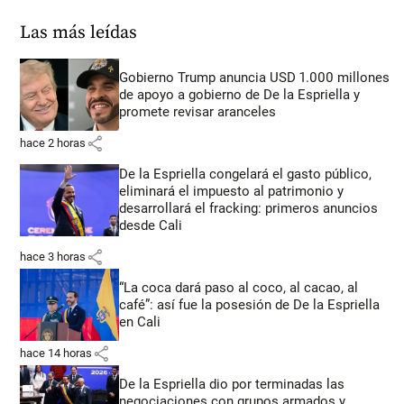
Las más leídas
Gobierno Trump anuncia USD 1.000 millones
de apoyo a gobierno de De la Espriella y
promete revisar aranceles
share
hace 2 horas
De la Espriella congelará el gasto público,
eliminará el impuesto al patrimonio y
desarrollará el fracking: primeros anuncios
desde Cali
share
hace 3 horas
“La coca dará paso al coco, al cacao, al
café”: así fue la posesión de De la Espriella
en Cali
share
hace 14 horas
De la Espriella dio por terminadas las
negociaciones con grupos armados y