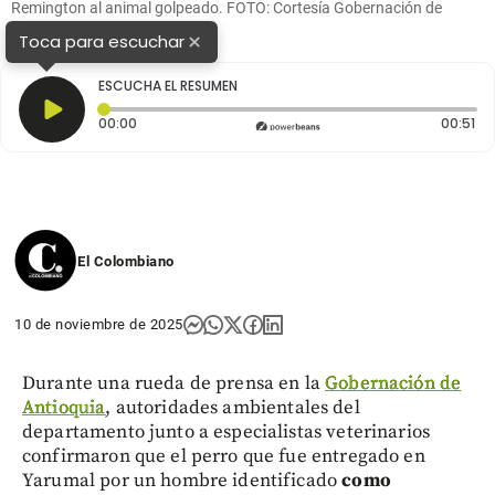
Remington al animal golpeado. FOTO: Cortesía Gobernación de
Antioquia.
×
Toca para escuchar
ESCUCHA EL RESUMEN
Tiempo transcurrido: 0 segundos
Du
00:00
00:51
El Colombiano
10 de noviembre de 2025
Durante una rueda de prensa en la
Gobernación de
Antioquia
, autoridades ambientales del
departamento junto a especialistas veterinarios
confirmaron que el perro que fue entregado en
Yarumal por un hombre identificado
como