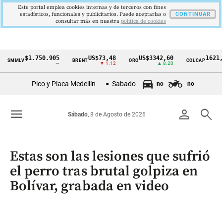
Este portal emplea cookies internas y de terceros con fines
estadísticos, funcionales y publicitarios. Puede aceptarlas o
CONTINUAR
consultar más en nuestra
politica de cookies
$1.750.905
US$73,48
US$3342,60
1621,34 
MLV
BRENT
ORO
COLCAP
Cintillo
—
▼ 1.12
▲ 8.20
▲ 0
de
Pico y Placa Medellín
Sabado
no
no
indicadores
económicos
menu
person
search
Sábado
, 8 de Agosto de 2026
Colombia
Estas son las lesiones que sufrió
el perro tras brutal golpiza en
Bolívar, grabada en video