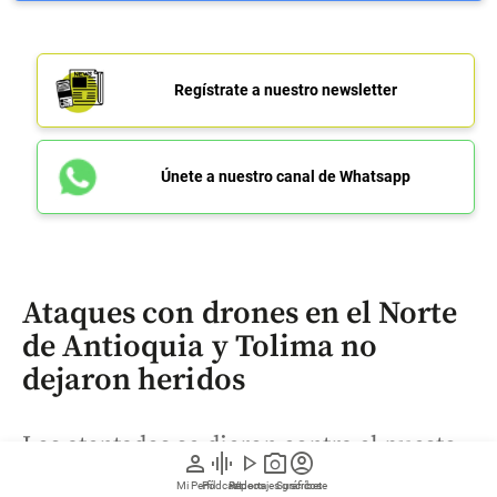
Regístrate a nuestro newsletter
Únete a nuestro canal de Whatsapp
Ataques con drones en el Norte
de Antioquia y Tolima no
dejaron heridos
Los atentados se dieron contra el puesto
person
graphic_eq
play_arrow
photo_camera
account_circle
policial de Porce III en Guadalupe,
Mi Perfil
Pódcast
Reportajes gráficos
Videos
Suscríbete