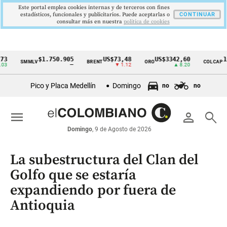
Este portal emplea cookies internas y de terceros con fines
estadísticos, funcionales y publicitarios. Puede aceptarlas o
CONTINUAR
consultar más en nuestra
politica de cookies
$1.750.905
US$73,48
US$3342,60
1621,
SMMLV
BRENT
ORO
COLCAP
Cintillo
—
▼ 1.12
▲ 8.20
de
Pico y Placa Medellín
Domingo
no
no
indicadores
económicos
menu
person
search
Colombia
Domingo
, 9 de Agosto de 2026
La subestructura del Clan del
Golfo que se estaría
expandiendo por fuera de
Antioquia