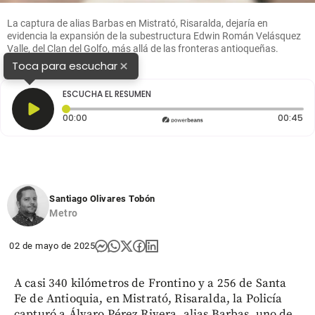
La captura de alias Barbas en Mistrató, Risaralda, dejaría en
evidencia la expansión de la subestructura Edwin Román Velásquez
Valle, del Clan del Golfo, más allá de las fronteras antioqueñas.
FOTO: CORTESÍA
×
Toca para escuchar
ESCUCHA EL RESUMEN
Tiempo transcurrido: 0 segundos
Du
00:00
00:45
Santiago Olivares Tobón
Metro
02 de mayo de 2025
A casi 340 kilómetros de Frontino y a 256 de Santa
Fe de Antioquia, en Mistrató, Risaralda, la Policía
capturó a Álvaro Pérez Rivera, alias Barbas, uno de