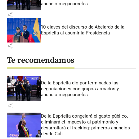
anunció megacárceles
share
10 claves del discurso de Abelardo de la
Espriella al asumir la Presidencia
share
Te recomendamos
De la Espriella dio por terminadas las
negociaciones con grupos armados y
anunció megacárceles
share
De la Espriella congelará el gasto público,
eliminará el impuesto al patrimonio y
desarrollará el fracking: primeros anuncios
desde Cali