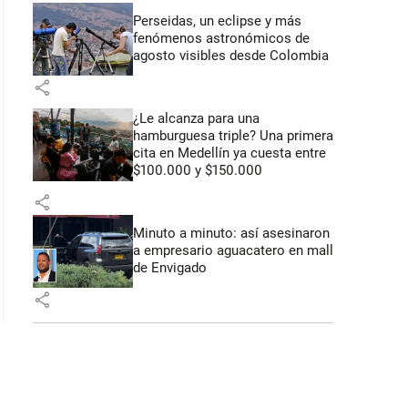
Perseidas, un eclipse y más
fenómenos astronómicos de
 52 segundos
agosto visibles desde Colombia
share
¿Le alcanza para una
hamburguesa triple? Una primera
cita en Medellín ya cuesta entre
$100.000 y $150.000
share
Minuto a minuto: así asesinaron
a empresario aguacatero en mall
de Envigado
share