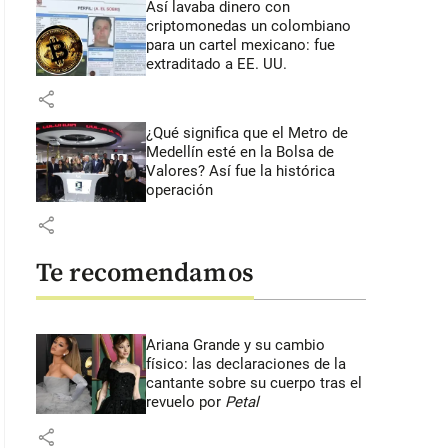
Así lavaba dinero con
criptomonedas
un colombiano
para un cartel mexicano: fue
extraditado a EE. UU.
share
¿Qué significa que el Metro de
Medellín esté en la Bolsa de
Valores? Así fue la histórica
operación
share
Te recomendamos
Ariana Grande y su cambio
físico: las declaraciones de la
cantante sobre su cuerpo tras el
revuelo por
Petal
share