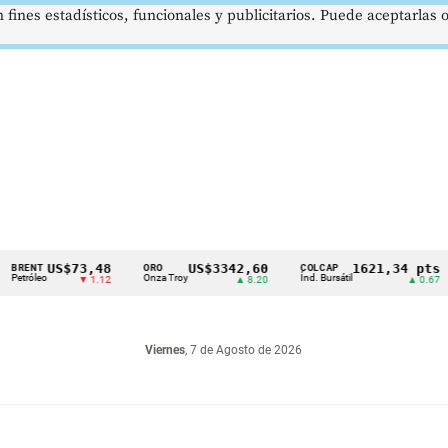
 fines estadísticos, funcionales y publicitarios. Puede aceptarlas
US$73,48
US$3342,60
1621,34 pts
ORO
COLCAP
USD
o
Onza Troy
Índ. Bursátil
Dóla
▼ 1.12
▲ 8.20
▲ 0.67
Viernes
, 7 de Agosto de 2026