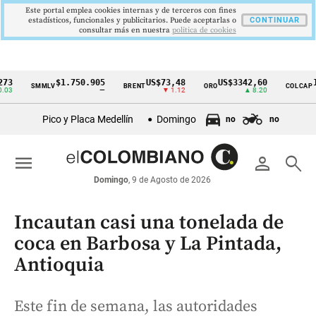
Este portal emplea cookies internas y de terceros con fines
estadísticos, funcionales y publicitarios. Puede aceptarlas o
CONTINUAR
consultar más en nuestra
politica de cookies
$1.750.905
US$73,48
US$3342,60
1621,
SMMLV
BRENT
ORO
COLCAP
Cintillo
—
▼ 1.12
▲ 8.20
de
Pico y Placa Medellín
Domingo
no
no
indicadores
económicos
menu
person
search
Colombia
Domingo
, 9 de Agosto de 2026
Incautan casi una tonelada de
coca en Barbosa y La Pintada,
Antioquia
Este fin de semana, las autoridades