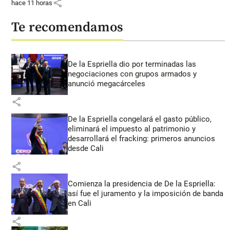
share
hace 11 horas
Te recomendamos
De la Espriella dio por terminadas las
negociaciones con grupos armados y
anunció megacárceles
share
De la Espriella congelará el gasto público,
eliminará el impuesto al patrimonio y
desarrollará el fracking: primeros anuncios
desde Cali
share
Comienza la presidencia de De la Espriella:
así fue el juramento y la imposición de banda
en Cali
share