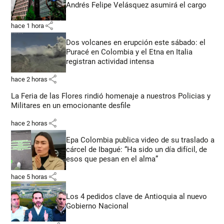
Andrés Felipe Velásquez asumirá el cargo
share
hace 1 hora
Dos volcanes en erupción este sábado: el
Puracé en Colombia y el Etna en Italia
registran actividad intensa
share
hace 2 horas
La Feria de las Flores rindió homenaje a nuestros Policias y
Militares en un emocionante desfile
share
hace 2 horas
Epa Colombia publica video de su traslado a
cárcel de Ibagué: “Ha sido un día difícil, de
esos que pesan en el alma”
share
hace 5 horas
Los 4 pedidos clave de Antioquia al nuevo
Gobierno Nacional