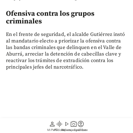
Ofensiva contra los grupos
criminales
En el frente de seguridad, el alcalde Gutiérrez instó
al mandatario electo a priorizar la ofensiva contra
las bandas criminales que delinquen en el Valle de
Aburrá, arreciar la detención de cabecillas clave y
reactivar los trámites de extradición contra los
principales jefes del narcotráfico.
person
graphic_eq
play_arrow
photo_camera
account_circle
Mi Perfil
Pódcast
Reportajes gráficos
Videos
Suscríbete