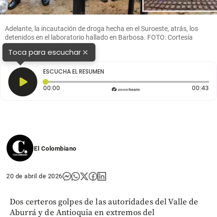
Adelante, la incautación de droga hecha en el Suroeste, atrás, los
detenidos en el laboratorio hallado en Barbosa. FOTO: Cortesía
×
Toca para escuchar
ESCUCHA EL RESUMEN
Tiempo transcurrido: 0 segundos
Du
00:00
00:43
El Colombiano
20 de abril de 2026
Dos certeros golpes de las autoridades del Valle de
Aburrá y de Antioquia en extremos del