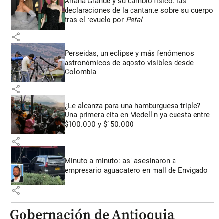
Ariana Grande y su cambio físico: las
declaraciones de la cantante sobre su cuerpo
tras el revuelo por
Petal
share
Perseidas, un eclipse y más fenómenos
astronómicos de agosto visibles desde
Colombia
share
¿Le alcanza para una hamburguesa triple?
Una primera cita en Medellín ya cuesta entre
$100.000 y $150.000
share
Minuto a minuto: así asesinaron a
empresario aguacatero en mall de Envigado
share
Gobernación de Antioquia