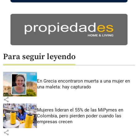
Para seguir leyendo
En Grecia encontraron muerta a una mujer en
una maleta: hay capturado
share
Mujeres lideran el 55% de las MiPymes en
Colombia, pero pierden poder cuando las
empresas crecen
share