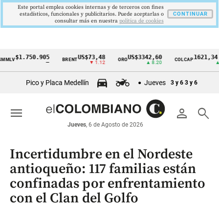
Este portal emplea cookies internas y de terceros con fines
estadísticos, funcionales y publicitarios. Puede aceptarlas o
CONTINUAR
consultar más en nuestra
politica de cookies
$1.750.905
US$73,48
US$3342,60
1621,34 pts
V
BRENT
ORO
COLCAP
Cintillo
—
▼ 1.12
▲ 8.20
▲ 0.67
de
Pico y Placa Medellín
Jueves
3 y 6
3 y 6
indicadores
económicos
menu
person
search
Colombia
Jueves
, 6 de Agosto de 2026
Incertidumbre en el Nordeste
antioqueño: 117 familias están
confinadas por enfrentamiento
con el Clan del Golfo