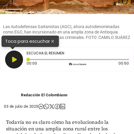
Las Autodefensas Gaitanistas (AGC), ahora autodenominadas
como EGC, han incursionado en una amplia zona de Antioquia
buscando el control de las rentas criminales. FOTO: CAMILO SUÁREZ
×
Toca para escuchar
ESCUCHA EL RESUMEN
Tiempo transcurrido: 0 segundos
Du
00:00
00:50
Redacción El Colombiano
03 de julio de 2025
Todavía no es claro cómo ha evolucionado la
situación en una amplia zona rural entre los