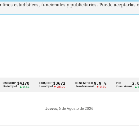
 fines estadísticos, funcionales y publicitarios. Puede aceptarlas
$4178
$3672
9,9 %
2,8 %
COP
EUR/COP
DESEMPLEO
PIB
Spot
Euro Spot
Tasa Nacional
Crec. Anual
▲ 0.42
▼ 25.00
▼ 0.30
▲ 0.10
Jueves
, 6 de Agosto de 2026