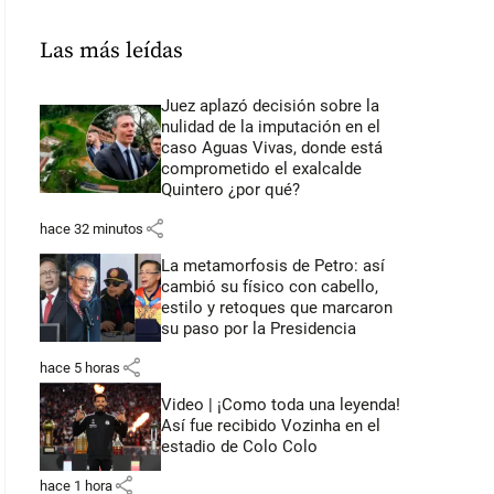
Las más leídas
Juez aplazó decisión sobre la
nulidad de la imputación en el
caso Aguas Vivas, donde está
comprometido el exalcalde
Quintero ¿por qué?
share
hace 32 minutos
La metamorfosis de Petro: así
cambió su físico con cabello,
estilo y retoques que marcaron
su paso por la Presidencia
share
hace 5 horas
Video | ¡Como toda una leyenda!
Así fue recibido Vozinha en el
estadio de Colo Colo
share
hace 1 hora