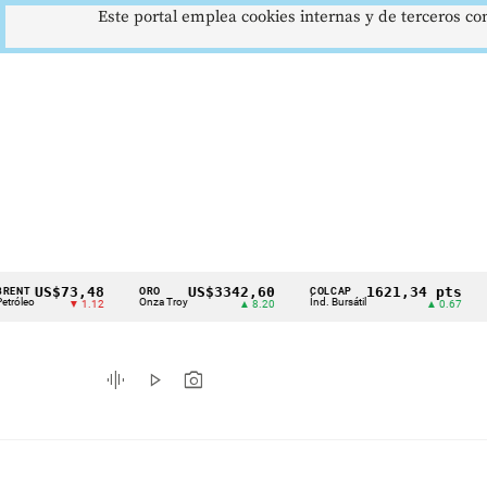
Este portal emplea cookies internas y de terceros con
US$73,48
US$3342,60
1621,34 pts
ORO
COLCAP
USD/
Cintillo
Onza Troy
Índ. Bursátil
Dólar 
▼ 1.12
▲ 8.20
▲ 0.67
de
indicadores
graphic_eq
play_arrow
photo_camera
económicos
Colombia