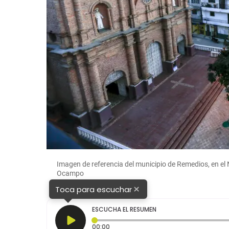
Imagen de referencia del municipio de Remedios, en e
Ocampo
×
Toca para escuchar
ESCUCHA EL RESUMEN
Tiempo transcurrido: 0 segundos
00:00