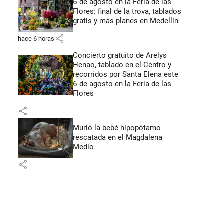
6 de agosto en la Feria de las
Flores: final de la trova, tablados
gratis y más planes en Medellín
share
hace 6 horas
Concierto gratuito de Arelys
Henao, tablado en el Centro y
recorridos por Santa Elena este
6 de agosto en la Feria de las
Flores
share
Murió la bebé hipopótamo
rescatada en el Magdalena
Medio
share