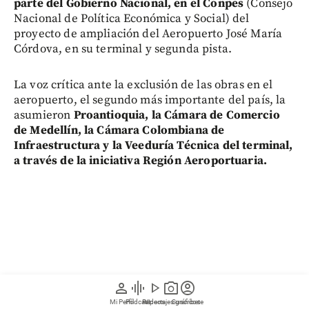
parte del Gobierno Nacional, en el Conpes
(Consejo
Nacional de Política Económica y Social) del
proyecto de ampliación del Aeropuerto José María
Córdova, en su terminal y segunda pista.
La voz crítica ante la exclusión de las obras en el
aeropuerto, el segundo más importante del país, la
asumieron
Proantioquia, la Cámara de Comercio
de Medellín, la Cámara Colombiana de
Infraestructura y la Veeduría Técnica del terminal,
a través de la iniciativa Región Aeroportuaria.
person
graphic_eq
play_arrow
photo_camera
account_circle
Mi Perfil
Pódcast
Reportajes gráficos
Videos
Suscríbete