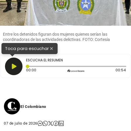
Entre los detenidos figuran dos mujeres quienes serían las
coordinadoras de las actividades delictivas. FOTO: Cortesía
×
Toca para escuchar
ESCUCHA EL RESUMEN
Tiempo transcurrido: 0 segundos
Du
00:00
00:54
El Colombiano
07 de julio de 2026