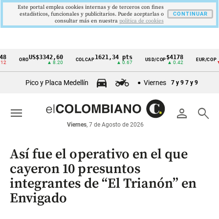
Este portal emplea cookies internas y de terceros con fines
estadísticos, funcionales y publicitarios. Puede aceptarlas o
CONTINUAR
consultar más en nuestra
politica de cookies
US$3342,60
1621,34 pts
$4178
$363
ORO
COLCAP
USD/COP
EUR/COP
Cintillo
▲ 8.20
▲ 0.67
▲ 0.42
▼ 33.0
de
Pico y Placa Medellín
Viernes
7 y 9
7 y 9
indicadores
económicos
menu
person
search
Colombia
Viernes
, 7 de Agosto de 2026
Así fue el operativo en el que
cayeron 10 presuntos
integrantes de “El Trianón” en
Envigado