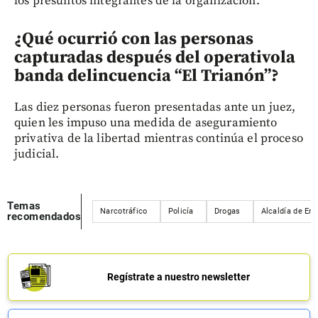
los presuntos integrantes de la organización.
¿Qué ocurrió con las personas
capturadas después del operativola
banda delincuencia “El Trianón”
?
Las diez personas fueron presentadas ante un juez,
quien les impuso una medida de aseguramiento
privativa de la libertad mientras continúa el proceso
judicial.
Temas
Narcotráfico
Policía
Drogas
Alcaldía de En
recomendados
Regístrate a nuestro newsletter