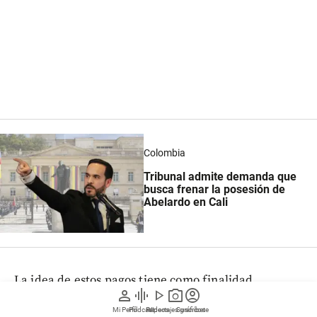
Colombia
Tribunal admite demanda que
busca frenar la posesión de
Abelardo en Cali
La idea de estos pagos tiene como finalidad
person
graphic_eq
play_arrow
photo_camera
account_circle
incentivar a las personas a hacer la denuncia de
cualquier acción sospechosa que pueda
Mi Perfil
Pódcast
Reportajes gráficos
Videos
Suscríbete