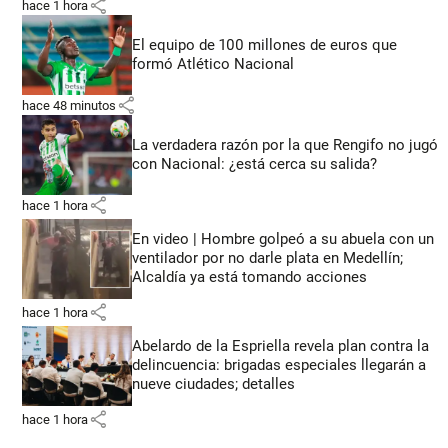
share
hace 1 hora
El equipo de 100 millones de euros que
formó Atlético Nacional
share
hace 48 minutos
La verdadera razón por la que Rengifo no jugó
con Nacional: ¿está cerca su salida?
share
hace 1 hora
En video | Hombre golpeó a su abuela con un
ventilador por no darle plata en Medellín;
Alcaldía ya está tomando acciones
share
hace 1 hora
Abelardo de la Espriella revela plan contra la
delincuencia: brigadas especiales llegarán a
nueve ciudades; detalles
share
hace 1 hora