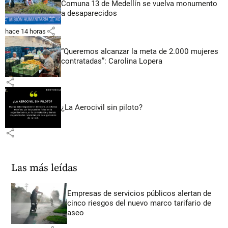
Comuna 13 de Medellín se vuelva monumento
a desaparecidos
share
hace 14 horas
“Queremos alcanzar la meta de 2.000 mujeres
contratadas”: Carolina Lopera
share
¿La Aerocivil sin piloto?
share
Las más leídas
Empresas de servicios públicos alertan de
cinco riesgos del nuevo marco tarifario de
aseo