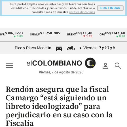
Este portal emplea cookies internas y de terceros con fines
estadísticos, funcionales y publicitarios. Puede aceptarlas o
CONTINUAR
consultar más en nuestra
politica de cookies
6,1273
$1.750.905
US$73,48
US$3342,60
SMMLV
BRENT
ORO
COL
Cintillo
▲ 0.03
—
▼ 1.12
▲ 8.20
de
Pico y Placa Medellín
Viernes
7 y 9
7 y 9
indicadores
económicos
menu
person
search
Colombia
Viernes
, 7 de Agosto de 2026
Rendón asegura que la fiscal
Camargo “está siguiendo un
libreto ideologizado” para
perjudicarlo en su caso con la
Fiscalía