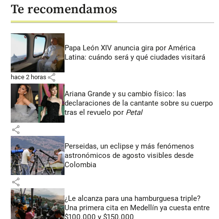
Te recomendamos
Papa León XIV anuncia gira por América
Latina: cuándo será y qué ciudades visitará
share
hace 2 horas
Ariana Grande y su cambio físico: las
declaraciones de la cantante sobre su cuerpo
tras el revuelo por
Petal
share
Perseidas, un eclipse y más fenómenos
astronómicos de agosto visibles desde
Colombia
share
¿Le alcanza para una hamburguesa triple?
Una primera cita en Medellín ya cuesta entre
$100.000 y $150.000