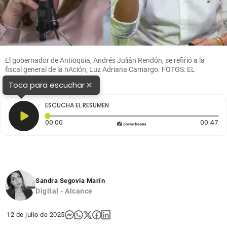
El gobernador de Antioquia, Andrés Julián Rendón, se refirió a la
fiscal general de la nAción, Luz Adriana Camargo. FOTOS: EL
COLOMBIANO
×
Toca para escuchar
ESCUCHA EL RESUMEN
Tiempo transcurrido: 0 segundos
Du
00:00
00:47
Sandra Segovia Marín
Digital - Alcance
12 de julio de 2025