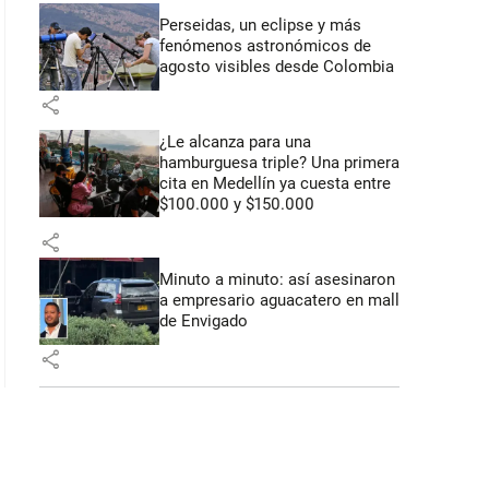
Perseidas, un eclipse y más
fenómenos astronómicos de
agosto visibles desde Colombia
share
¿Le alcanza para una
hamburguesa triple? Una primera
cita en Medellín ya cuesta entre
$100.000 y $150.000
share
Minuto a minuto: así asesinaron
a empresario aguacatero en mall
de Envigado
share