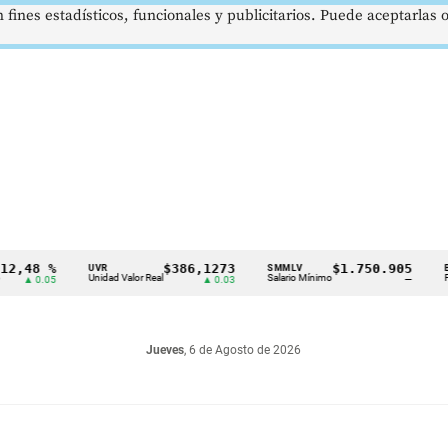
 fines estadísticos, funcionales y publicitarios. Puede aceptarlas
8 %
$386,1273
$1.750.905
UVR
SMMLV
BRENT
Unidad Valor Real
Salario Mínimo
Petróleo
0.05
▲ 0.03
—
Jueves
, 6 de Agosto de 2026