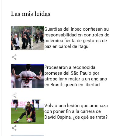
Las más leídas
Guardias del Inpec confiesan su
responsabilidad en controles de
polémica fiesta de gestores de
paz en cárcel de Itagüí
share
Procesaron a reconocida
promesa del São Paulo por
atropellar y matar a un anciano
en Brasil: quedó en libertad
share
Volvió una lesión que amenaza
con poner fin a la carrera de
David Ospina, ¿de qué se trata?
share