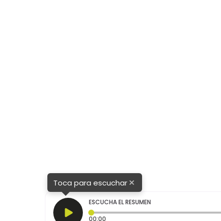
males
×
Toca para escuchar
ESCUCHA EL RESUMEN
Tiempo transcurrido: 0 segundos
00:00