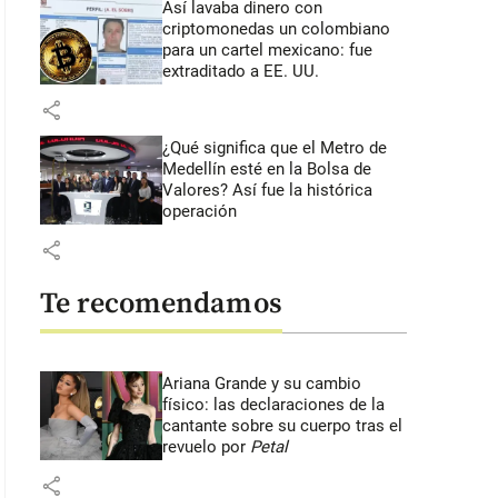
Así lavaba dinero con
criptomonedas
un colombiano
para un cartel mexicano: fue
extraditado a EE. UU.
share
¿Qué significa que el Metro de
Medellín esté en la Bolsa de
Valores? Así fue la histórica
operación
share
Te recomendamos
ueta fue quien propuso llevar los hipopótamos de Doradal a México y la 
Ariana Grande y su cambio
físico: las declaraciones de la
cantante sobre su cuerpo tras el
revuelo por
Petal
share
: 46 segundos