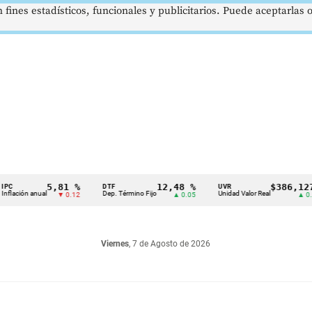
 fines estadísticos, funcionales y publicitarios. Puede aceptarlas
5,81 %
12,48 %
$386,1273
DTF
UVR
n anual
Dep. Término Fijo
Unidad Valor Real
▼ 0.12
▲ 0.05
▲ 0.03
Viernes
, 7 de Agosto de 2026