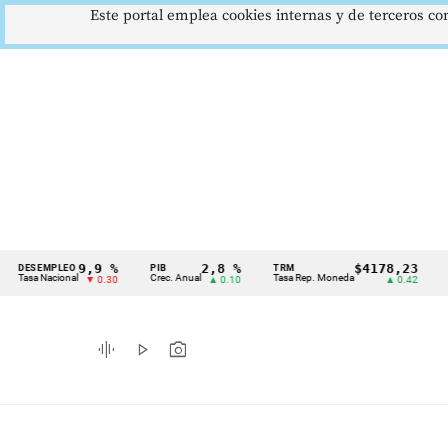
Este portal emplea cookies internas y de terceros con
9,9 %
2,8 %
$4178,23
EMPLEO
PIB
TRM
IPC
Cintillo
 Nacional
Crec. Anual
Tasa Rep. Moneda
Inflació
▼ 0.30
▲ 0.10
▲ 0.42
de
indicadores
graphic_eq
play_arrow
photo_camera
económicos
Colombia