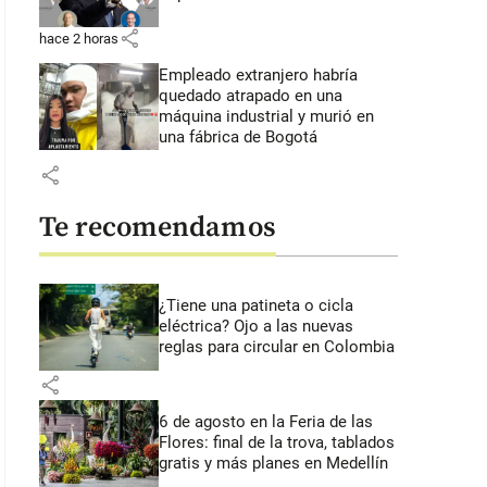
share
hace 2 horas
Empleado extranjero habría
quedado atrapado en una
máquina industrial y murió en
una fábrica de Bogotá
share
Te recomendamos
¿Tiene una patineta o cicla
eléctrica? Ojo a las nuevas
reglas para circular en Colombia
share
6 de agosto en la Feria de las
Flores: final de la trova, tablados
gratis y más planes en Medellín