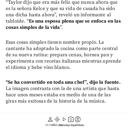
“Taylor dijo que era más feliz que nunca ahora que
es la señora Kelce y que su vida de casada ha sido
una dicha hasta ahora”, reveló un informante al
tabloide. “
Es una esposa plena que se enfoca en las
cosas simples de la vida
”.
Esas cosas simples tienen nombre propio. La
cantante ha adoptado la cocina como parte central
de su nueva rutina: prepara cenas, hornea pan y
experimenta con recetas italianas mientras aprende
el idioma y bebe vino blanco.
“Se ha convertido en toda una chef”, dijo la fuente.
La imagen contrasta con la de una artista que hasta
hace unos meses estaba en medio de una de las
giras más exitosas de la historia de la música.
person
graphic_eq
play_arrow
photo_camera
account_circle
Mi Perfil
Pódcast
Reportajes gráficos
Videos
Suscríbete