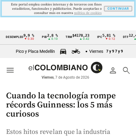
Este portal emplea cookies internas y de terceros con fines
estadísticos, funcionales y publicitarios. Puede aceptarlas o
CONTINUAR
consultar más en nuestra
politica de cookies
9,9 %
2,8 %
$4178,23
5,81 %
12,48 %
SEMPLEO
PIB
TRM
IPC
DTF
Cintillo
▼ 0.30
▲ 0.10
▲ 0.42
▼ 0.12
▲ 0.05
de
Pico y Placa Medellín
Viernes
7 y 9
7 y 9
indicadores
económicos
menu
person
search
Colombia
Viernes
, 7 de Agosto de 2026
Cuando la tecnología rompe
récords Guinness: los 5 más
curiosos
Estos hitos revelan que la industria