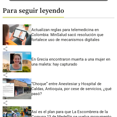
Para seguir leyendo
Actualizan reglas para telemedicina en
Colombia: MinSalud sacó resolución que
fortalece uso de mecanismos digitales
share
En Grecia encontraron muerta a una mujer en
una maleta: hay capturado
share
“Choque” entre Anestesiar y Hospital de
Caldas, Antioquia, por cese de servicios, ¿qué
pasó?
share
Así es el plan para que La Escombrera de la
Comuna 13 de Medellín se vuelva monumento