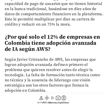
capacidad de pago de usuarios que no tienen historial
en la banca tradicional, basándose en diez años de
datos de comportamiento financiero en la plataforma.
Esto le permitió multiplicar por diez su cartera de
crédito y reducir en un 75% la mora.
¿Por qué solo el 12% de empresas en
Colombia tiene adopción avanzada
de IA según AWS?
Según Javier Cristancho de AWS, las empresas que
logran adopción avanzada definen primero el
problema que quieren resolver antes de elegir la
tecnología. La falta de formación tanto técnica como
no técnica y la ausencia de liderazgo con visión
estratégica son los otros factores que frenan la
adopción en Colombia.
person
graphic_eq
play_arrow
photo_camera
account_circle
Mi Perfil
Pódcast
Reportajes gráficos
Videos
Suscríbete