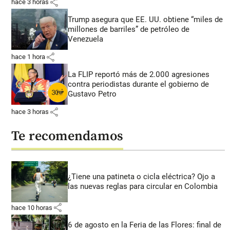
share
hace 3 horas
Trump asegura que EE. UU. obtiene “miles de
millones de barriles” de petróleo de
Venezuela
share
hace 1 hora
La FLIP reportó más de 2.000 agresiones
contra periodistas durante el gobierno de
Gustavo Petro
share
hace 3 horas
Te recomendamos
¿Tiene una patineta o cicla eléctrica? Ojo a
las nuevas reglas para circular en Colombia
share
hace 10 horas
6 de agosto en la Feria de las Flores: final de