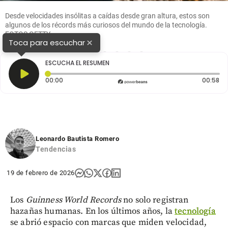
Desde velocidades insólitas a caídas desde gran altura, estos son
algunos de los récords más curiosos del mundo de la tecnología.
FOTOS GETTY
×
Toca para escuchar
1
2
3
4
5
6
ESCUCHA EL RESUMEN
Tiempo transcurrido: 0 segundos
Du
00:00
00:58
Leonardo Bautista Romero
Tendencias
19 de febrero de 2026
Los
Guinness World Records
no solo registran
hazañas humanas. En los últimos años, la
tecnología
se abrió espacio con marcas que miden velocidad,