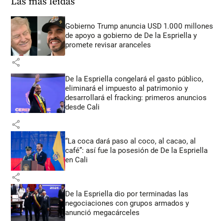
Las más leídas
Gobierno Trump anuncia USD 1.000 millones
de apoyo a gobierno de De la Espriella y
promete revisar aranceles
share
De la Espriella congelará el gasto público,
eliminará el impuesto al patrimonio y
desarrollará el fracking: primeros anuncios
desde Cali
share
“La coca dará paso al coco, al cacao, al
café”: así fue la posesión de De la Espriella
en Cali
share
De la Espriella dio por terminadas las
negociaciones con grupos armados y
anunció megacárceles