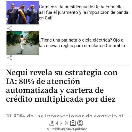
Comienza la presidencia de De la Espriella:
así fue el juramento y la imposición de banda
en Cali
share
¿Tiene una patineta o cicla eléctrica? Ojo a
las nuevas reglas para circular en Colombia
share
Nequi revela su estrategia con
IA: 80% de atención
automatizada y cartera de
crédito multiplicada por diez
El 80% de las interacciones de servicio al
person
graphic_eq
play_arrow
photo_camera
account_circle
cliente de Nequi se gestionan con
Mi Perfil
Pódcast
Reportajes gráficos
Videos
Suscríbete