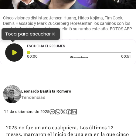
Cinco visiones distintas: Jensen Huang, Hideo Kojima, Tim Cook,
Demis Hassabis y Mark Zuckerberg representan los caminos con los
que la industria tecnológica redefinió su rumbo este año. FOTOS AFP
×
Toca para escuchar
1
2
3
4
5
6
ESCUCHA EL RESUMEN
Tiempo transcurrido: 0 segundos
Du
00:00
00:51
Leonardo Bautista Romero
Tendencias
14 de diciembre de 2025
2025 no fue un año cualquiera. Los últimos 12
meses, marcaron el inicio de una era en la que cinco