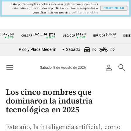
Este portal emplea cookies internas y de terceros con fines
estadísticos, funcionales y publicitarios. Puede aceptarlas o
CONTINUAR
consultar más en nuestra
politica de cookies
60
1621,34 pts
$4178
$3639
COLCAP
USD/COP
EUR/COP
DESEMPLEO
Cintillo
20
▲ 0.67
▲ 0.42
—
de
Pico y Placa Medellín
Sabado
no
no
indicadores
económicos
menu
person
search
Sábado
, 8 de Agosto de 2026
Colombia
Los cinco nombres que
dominaron la industria
tecnológica en 2025
Este año, la inteligencia artificial, como