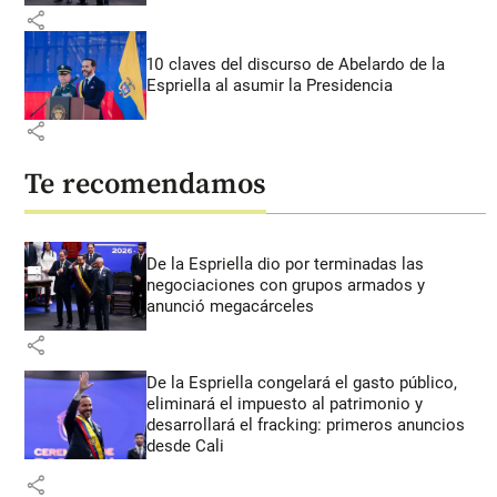
share
10 claves del discurso de Abelardo de la
Espriella al asumir la Presidencia
share
Te recomendamos
De la Espriella dio por terminadas las
negociaciones con grupos armados y
anunció megacárceles
share
De la Espriella congelará el gasto público,
eliminará el impuesto al patrimonio y
desarrollará el fracking: primeros anuncios
desde Cali
share