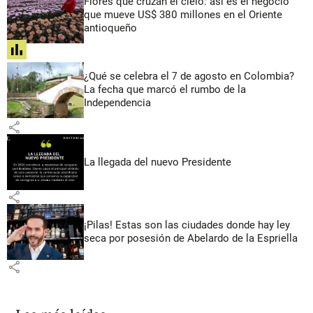
Flores que cruzan el cielo: así es el negocio
que mueve US$ 380 millones en el Oriente
antioqueño
share
¿Qué se celebra el 7 de agosto en Colombia?
La fecha que marcó el rumbo de la
Independencia
share
La llegada del nuevo Presidente
share
¡Pilas! Estas son las ciudades donde hay ley
seca por posesión de Abelardo de la Espriella
share