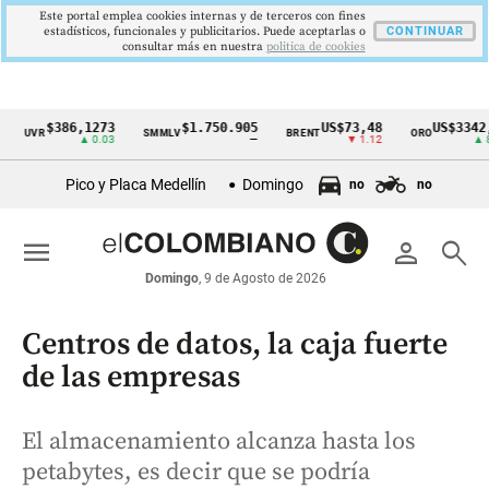
Este portal emplea cookies internas y de terceros con fines
estadísticos, funcionales y publicitarios. Puede aceptarlas o
CONTINUAR
consultar más en nuestra
politica de cookies
$386,1273
$1.750.905
US$73,48
US$3342,60
VR
SMMLV
BRENT
ORO
Cintillo
▲ 0.03
—
▼ 1.12
▲ 8.20
de
Pico y Placa Medellín
Domingo
no
no
indicadores
económicos
menu
person
search
Colombia
Domingo
, 9 de Agosto de 2026
Centros de datos, la caja fuerte
de las empresas
El almacenamiento alcanza hasta los
petabytes, es decir que se podría