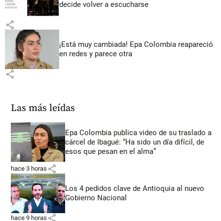
decide volver a escucharse
share
¡Está muy cambiada! Epa Colombia reapareció
en redes y parece otra
share
Las más leídas
Epa Colombia publica video de su traslado a
cárcel de Ibagué: “Ha sido un día difícil, de
esos que pesan en el alma”
share
hace 3 horas
Los 4 pedidos clave de Antioquia al nuevo
Gobierno Nacional
share
hace 9 horas