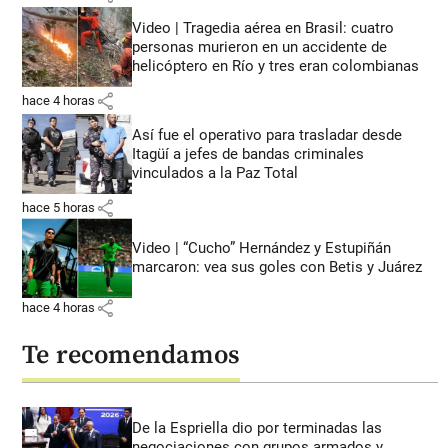
Video | Tragedia aérea en Brasil: cuatro
personas murieron en un accidente de
helicóptero en Río y tres eran colombianas
share
hace 4 horas
Así fue el operativo para trasladar desde
Itagüí a jefes de bandas criminales
vinculados a la Paz Total
share
hace 5 horas
Video | “Cucho” Hernández y Estupiñán
marcaron: vea sus goles con Betis y Juárez
share
hace 4 horas
Te recomendamos
De la Espriella dio por terminadas las
negociaciones con grupos armados y